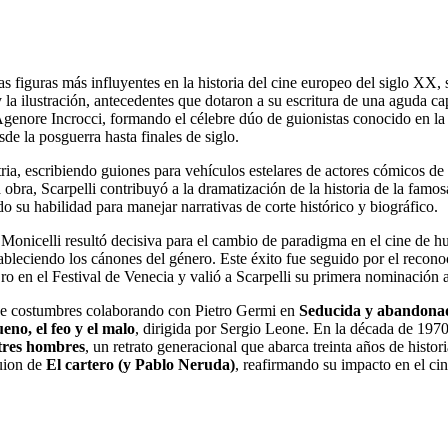
s figuras más influyentes en la historia del cine europeo del siglo XX
y la ilustración, antecedentes que dotaron a su escritura de una aguda c
Agenore Incrocci, formando el célebre dúo de guionistas conocido en l
de la posguerra hasta finales de siglo.
ria, escribiendo guiones para vehículos estelares de actores cómicos de
obra, Scarpelli contribuyó a la dramatización de la historia de la famos
 su habilidad para manejar narrativas de corte histórico y biográfico.
o Monicelli resultó decisiva para el cambio de paradigma en el cine de 
leciendo los cánones del género. Este éxito fue seguido por el reconoc
o en el Festival de Venecia y valió a Scarpelli su primera nominación a
ra de costumbres colaborando con Pietro Germi en
Seducida y abandona
eno, el feo y el malo
, dirigida por Sergio Leone. En la década de 1970,
tres hombres
, un retrato generacional que abarca treinta años de histori
guion de
El cartero (y Pablo Neruda)
, reafirmando su impacto en el ci