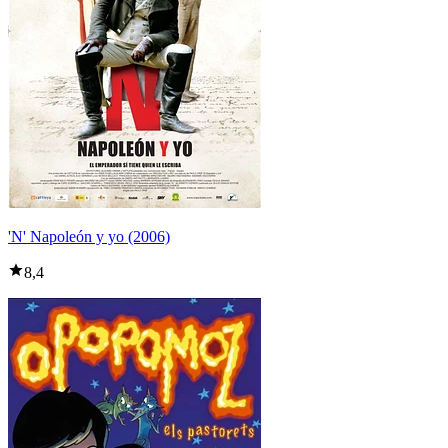
'N' Napoleón y yo (2006)
8,4