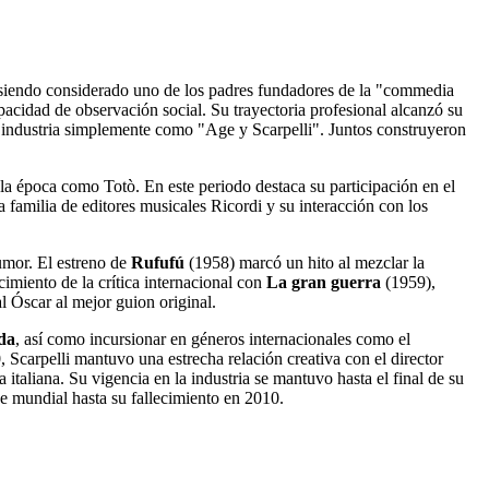
, siendo considerado uno de los padres fundadores de la "commedia
apacidad de observación social. Su trayectoria profesional alcanzó su
a industria simplemente como "Age y Scarpelli". Juntos construyeron
 la época como Totò. En este periodo destaca su participación en el
a familia de editores musicales Ricordi y su interacción con los
humor. El estreno de
Rufufú
(1958) marcó un hito al mezclar la
imiento de la crítica internacional con
La gran guerra
(1959),
l Óscar al mejor guion original.
da
, así como incursionar en géneros internacionales como el
 Scarpelli mantuvo una estrecha relación creativa con el director
a italiana. Su vigencia en la industria se mantuvo hasta el final de su
ne mundial hasta su fallecimiento en 2010.