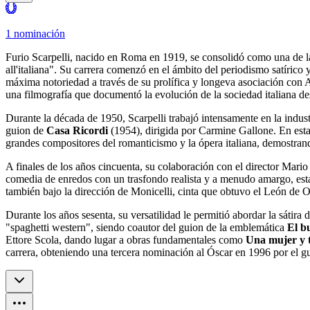
1 nominación
Furio Scarpelli, nacido en Roma en 1919, se consolidó como una de la
all'italiana". Su carrera comenzó en el ámbito del periodismo satírico 
máxima notoriedad a través de su prolífica y longeva asociación con 
una filmografía que documentó la evolución de la sociedad italiana des
Durante la década de 1950, Scarpelli trabajó intensamente en la indust
guion de
Casa Ricordi
(1954), dirigida por Carmine Gallone. En esta 
grandes compositores del romanticismo y la ópera italiana, demostrando
A finales de los años cincuenta, su colaboración con el director Mari
comedia de enredos con un trasfondo realista y a menudo amargo, estab
también bajo la dirección de Monicelli, cinta que obtuvo el León de Or
Durante los años sesenta, su versatilidad le permitió abordar la sáti
"spaghetti western", siendo coautor del guion de la emblemática
El bu
Ettore Scola, dando lugar a obras fundamentales como
Una mujer y 
carrera, obteniendo una tercera nominación al Óscar en 1996 por el 