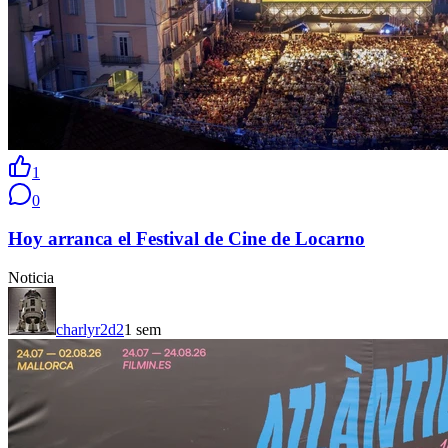
1
0
Hoy arranca el Festival de Cine de Locarno
Noticia
charlyr2d2
1 sem