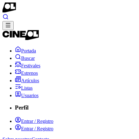
Portada
Buscar
Festivales
Estrenos
Artículos
Listas
Usuarios
Perfil
Entrar / Registro
Entrar / Registro