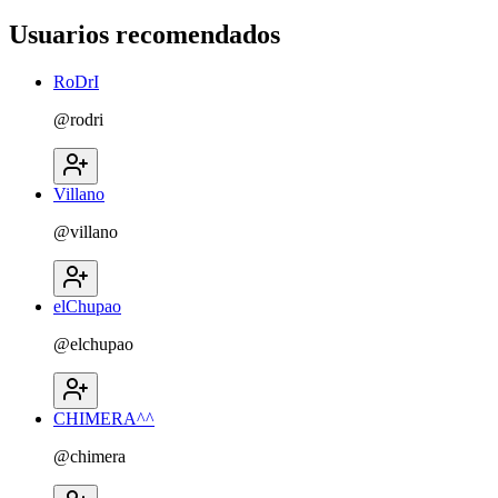
Usuarios recomendados
RoDrI
@
rodri
Villano
@
villano
elChupao
@
elchupao
CHIMERA^^
@
chimera