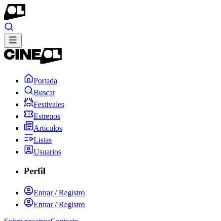
Portada
Buscar
Festivales
Estrenos
Artículos
Listas
Usuarios
Perfil
Entrar / Registro
Entrar / Registro