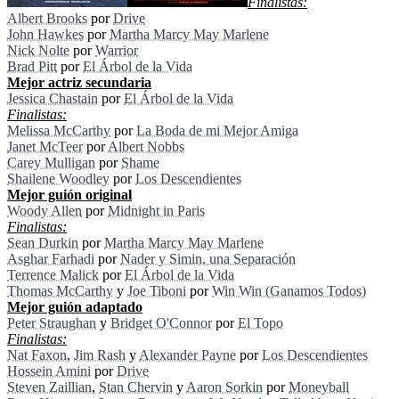
Finalistas:
Albert Brooks
por
Drive
John Hawkes
por
Martha Marcy May Marlene
Nick Nolte
por
Warrior
Brad Pitt
por
El Árbol de la Vida
Mejor actriz secundaria
Jessica Chastain
por
El Árbol de la Vida
Finalistas:
Melissa McCarthy
por
La Boda de mi Mejor Amiga
Janet McTeer
por
Albert Nobbs
Carey Mulligan
por
Shame
Shailene Woodley
por
Los Descendientes
Mejor guión original
Woody Allen
por
Midnight in Paris
Finalistas:
Sean Durkin
por
Martha Marcy May Marlene
Asghar Farhadi
por
Nader y Simin, una Separación
Terrence Malick
por
El Árbol de la Vida
Thomas McCarthy
y
Joe Tiboni
por
Win Win (Ganamos Todos)
Mejor guión adaptado
Peter Straughan
y
Bridget O'Connor
por
El Topo
Finalistas:
Nat Faxon
,
Jim Rash
y
Alexander Payne
por
Los Descendientes
Hossein Amini
por
Drive
Steven Zaillian
,
Stan Chervin
y
Aaron Sorkin
por
Moneyball