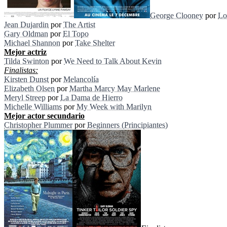
George Clooney
por
Lo
Jean Dujardin
por
The Artist
Gary Oldman
por
El Topo
Michael Shannon
por
Take Shelter
Mejor actriz
Tilda Swinton
por
We Need to Talk About Kevin
Finalistas:
Kirsten Dunst
por
Melancolía
Elizabeth Olsen
por
Martha Marcy May Marlene
Meryl Streep
por
La Dama de Hierro
Michelle Williams
por
My Week with Marilyn
Mejor actor secundario
Christopher Plummer
por
Beginners (Principiantes)