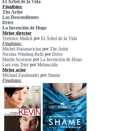
El Árbol de la Vida
Finalistas:
The Artist
Los Descendientes
Drive
La Invención de Hugo
Mejor director
Terrence Malick
por
El Árbol de la Vida
Finalistas:
Michel Hazanavicius
por
The Artist
Nicolas Winding Refn
por
Drive
Martin Scorsese
por
La Invención de Hugo
Lars von Trier
por
Melancolía
Mejor actor
Michael Fassbender
por
Shame
Finalistas: