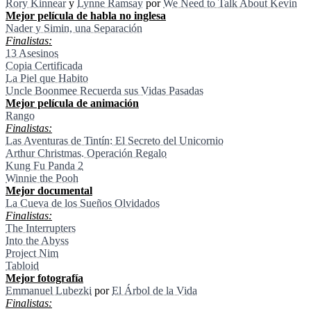
Rory Kinnear
y
Lynne Ramsay
por
We Need to Talk About Kevin
Mejor pelí­cula de habla no inglesa
Nader y Simin, una Separación
Finalistas:
13 Asesinos
Copia Certificada
La Piel que Habito
Uncle Boonmee Recuerda sus Vidas Pasadas
Mejor pelí­cula de animación
Rango
Finalistas:
Las Aventuras de Tintín: El Secreto del Unicornio
Arthur Christmas. Operación Regalo
Kung Fu Panda 2
Winnie the Pooh
Mejor documental
La Cueva de los Sueños Olvidados
Finalistas:
The Interrupters
Into the Abyss
Project Nim
Tabloid
Mejor fotografí­a
Emmanuel Lubezki
por
El Árbol de la Vida
Finalistas: