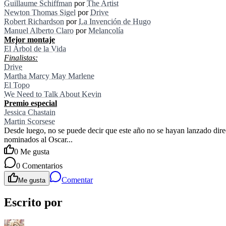
Guillaume Schiffman
por
The Artist
Newton Thomas Sigel
por
Drive
Robert Richardson
por
La Invención de Hugo
Manuel Alberto Claro
por
Melancolía
Mejor montaje
El Árbol de la Vida
Finalistas:
Drive
Martha Marcy May Marlene
El Topo
We Need to Talk About Kevin
Premio especial
Jessica Chastain
Martin Scorsese
Desde luego, no se puede decir que este año no se hayan lanzado direc
nominados al Oscar...
0
Me gusta
0
Comentarios
Comentar
Me gusta
Escrito por