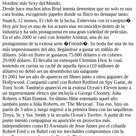
Hombre más Sexy del Mundo.
Desde hace muchos años Brad intenta demostrar que no solo es una
cara bonita, escogiendo papeles donde su físico no destaque tanto:
Snatch, 12 monos, El club de la lucha, Entrevista con el vampiro�
Hoy por hoy es uno de los actores mas reconocidos dentro de la
industria y ha sido protagonista en una gran variedad de películas.
En el año 2000 se casó con Jennifer Aniston, una de las
protagonistas de la exitosa serie �Friends�. Su boda fue una de las
más impresionantes del año, llegándose a gastar un millón de
dólares. Sólo en flores se gastaron 75.000 dólares y en cohetes
20.000 dólares. Él llevaba un esmoquin Christian Dior, lo cual,
teniendo en cuenta su caché de aquella época (10 millones de
dólares) no debió ser un desembolso tan sangrante
El 2001 fue un año de aparecer en filmes junto a otros gigantes de
Hollywood. Compartió cartel con Robert Redford en Spy Game, de
Tony Scott. Tambié;n apareció en la exitosa Ocean's Eleven junto a
un impresionante elenco que incluyía a George Clooney, Julia
Roberts o Matt Damon. Su último filme estrenado aquel año
también junto a Julia Roberts, en 'The Mexican'. Tras eso, hizo un
parón de 3 años y luego regresó a la primera línea con las taquilleras
Troya, Sr. y Sra. Smith y la secuela Ocean's Twelve. A partir de ese
punto intentó compaginar su aparición en proyectos más
independientes como El Asesinato de Jesse James por el cobarde
Robert Ford o en Babel con los inevitables compromisos con la