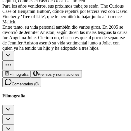
taquilla, como es el caso de Ocean's Thriteen.
Para los años venideros, sus próximos trabajos serán 'The Curious
Case of Benjamin Button', dónde repetirá por tercera vez con David
Fincher y 'Tree of Life', que le permitirá trabajar junto a Terrence
Malick.
Entre tanto, su vida personal también dio varios giros. En 2005 se
divorció de Jennifer Aniston, según dicen las malas lenguas la causa
fue Angelina Jolie. Cierto o no, el caso es que al poco de separarse
de Jennifer Aniston asentó su vida sentimental junto a Jolie, con
quien ya ha tenido un hijo y ha adoptado a tres hijos.
Filmografía
Premios y nominaciones
Comentarios (
0
)
Filmografía