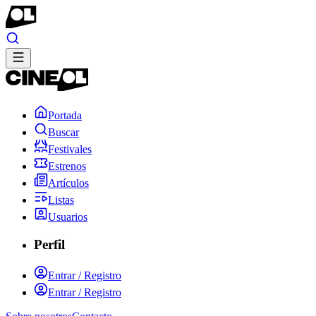
Portada
Buscar
Festivales
Estrenos
Artículos
Listas
Usuarios
Perfil
Entrar / Registro
Entrar / Registro