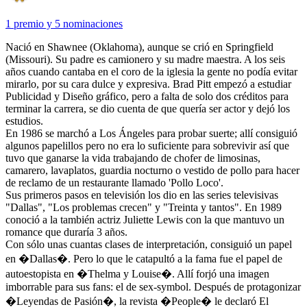
1 premio
y
5 nominaciones
Nació en Shawnee (Oklahoma), aunque se crió en Springfield
(Missouri). Su padre es camionero y su madre maestra. A los seis
años cuando cantaba en el coro de la iglesia la gente no podía evitar
mirarlo, por su cara dulce y expresiva. Brad Pitt empezó a estudiar
Publicidad y Diseño gráfico, pero a falta de solo dos créditos para
terminar la carrera, se dio cuenta de que quería ser actor y dejó los
estudios.
En 1986 se marchó a Los Ángeles para probar suerte; allí consiguió
algunos papelillos pero no era lo suficiente para sobrevivir así que
tuvo que ganarse la vida trabajando de chofer de limosinas,
camarero, lavaplatos, guardia nocturno o vestido de pollo para hacer
de reclamo de un restaurante llamado 'Pollo Loco'.
Sus primeros pasos en televisión los dio en las series televisivas
"Dallas", "Los problemas crecen" y "Treinta y tantos". En 1989
conoció a la también actriz Juliette Lewis con la que mantuvo un
romance que duraría 3 años.
Con sólo unas cuantas clases de interpretación, consiguió un papel
en �Dallas�. Pero lo que le catapultó a la fama fue el papel de
autoestopista en �Thelma y Louise�. Allí forjó una imagen
imborrable para sus fans: el de sex-symbol. Después de protagonizar
�Leyendas de Pasión�, la revista �People� le declaró El