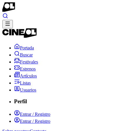
Portada
Buscar
Festivales
Estrenos
Artículos
Listas
Usuarios
Perfil
Entrar / Registro
Entrar / Registro