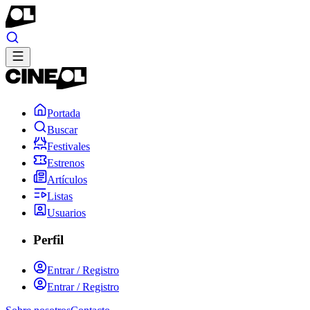
Portada
Buscar
Festivales
Estrenos
Artículos
Listas
Usuarios
Perfil
Entrar / Registro
Entrar / Registro