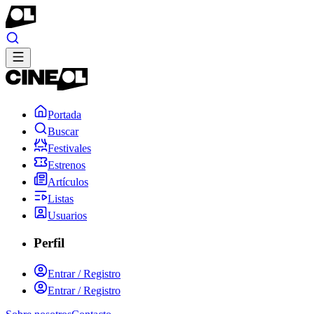
Portada
Buscar
Festivales
Estrenos
Artículos
Listas
Usuarios
Perfil
Entrar / Registro
Entrar / Registro