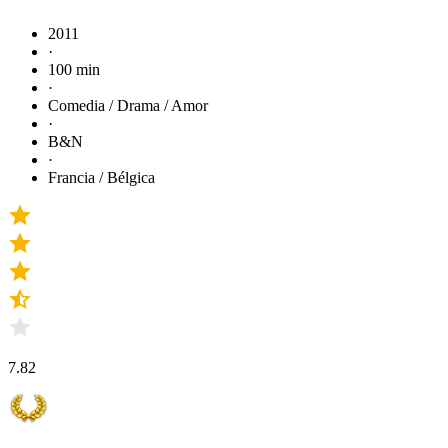
2011
·
100 min
·
Comedia / Drama / Amor
·
B&N
·
Francia / Bélgica
7.82