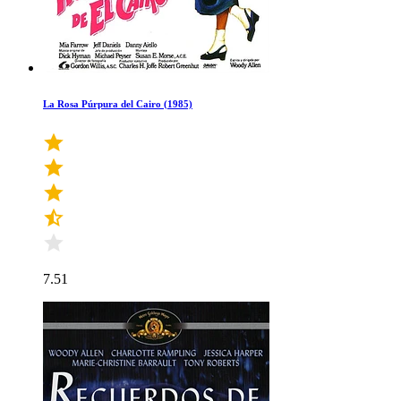
La Rosa Púrpura del Cairo (1985)
7.51