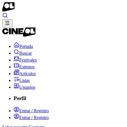
Portada
Buscar
Festivales
Estrenos
Artículos
Listas
Usuarios
Perfil
Entrar / Registro
Entrar / Registro