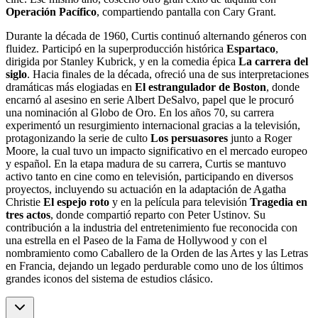
Operación Pacífico
, compartiendo pantalla con Cary Grant.
Durante la década de 1960, Curtis continuó alternando géneros con
fluidez. Participó en la superproducción histórica
Espartaco
,
dirigida por Stanley Kubrick, y en la comedia épica
La carrera del
siglo
. Hacia finales de la década, ofreció una de sus interpretaciones
dramáticas más elogiadas en
El estrangulador de Boston
, donde
encarnó al asesino en serie Albert DeSalvo, papel que le procuró
una nominación al Globo de Oro. En los años 70, su carrera
experimentó un resurgimiento internacional gracias a la televisión,
protagonizando la serie de culto
Los persuasores
junto a Roger
Moore, la cual tuvo un impacto significativo en el mercado europeo
y español. En la etapa madura de su carrera, Curtis se mantuvo
activo tanto en cine como en televisión, participando en diversos
proyectos, incluyendo su actuación en la adaptación de Agatha
Christie
El espejo roto
y en la película para televisión
Tragedia en
tres actos
, donde compartió reparto con Peter Ustinov. Su
contribución a la industria del entretenimiento fue reconocida con
una estrella en el Paseo de la Fama de Hollywood y con el
nombramiento como Caballero de la Orden de las Artes y las Letras
en Francia, dejando un legado perdurable como uno de los últimos
grandes iconos del sistema de estudios clásico.