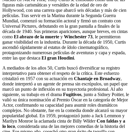
figuras más carismáticas y versátiles de la edad de oro de
Hollywood, con una carrera que abarcó seis décadas y más de cien
películas. Tras servir en la Marina durante la Segunda Guerra
Mundial, comenzó su formación actoral y firmó un contrato con
Universal Pictures, debutando en la gran pantalla a finales de la
década de 1940. Sus primeras apariciones, aunque breves, en cintas
como
El abrazo de la muerte
y
Winchester 73
, le permitieron
ganar visibilidad en la industria. Durante la década de 1950, Curtis
ascendió rápidamente al estatus de ídolo cinematográfico,
protagonizando numerosas películas de aventuras y capa y espada,
entre las que destaca
El gran Houdini
.
A mediados de los años 50, Curtis buscó diversificar su registro
interpretativo para obtener el respeto de la crítica. Este esfuerzo
cristalizó en 1957 con su actuación en
Chantaje en Broadway
,
donde interpretó a un agente de prensa sin escrúpulos, un papel que
marcó un punto de inflexión en su trayectoria profesional. Al año
siguiente, su trabajo en el drama
Fugitivos
, junto a Sidney Poitier, le
valió su única nominación al Premio Óscar en la categoría de Mejor
Actor, confirmando su capacidad para asumir roles dramáticos
complejos. No obstante, fue en la comedia donde alcanzó su mayor
popularidad global. En 1959, protagonizó junto a Jack Lemmon y
Marilyn Monroe la aclamada cinta de Billy Wilder
Con faldas y a
lo loco
, considerada una de las mejores comedias de la historia del
cine. Ese mismo año, cosechó otro gran éxito de taquilla con