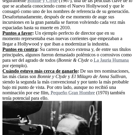
seguramente
Bonnie y Clyde
(1967), una de las películas clave de lo
que se acabaría conociendo como el Nuevo Hollywood y que le
consagró como uno de los nombres de referencia de su generación.
Desafortunadamente, después de ese momento de auge sus
incursiones en la gran pantalla se fueron volviendo cada vez más
espaciadas hasta su muerte en 2010.
Puntos a favor
:
Un ejemplo perfecto de director que en su
momento representaba esas nuevas corrientes que empezaban a
llegar a Hollywood y que iban a modernizar la industria.
Puntos en contra
:
Su carrera es poco extensa y, de entre sus títulos
principales, algunos fueron demasiado polémicos o corrosivos como
para ser del agrado de todos (
Bonnie & Clyde
o
La Jauria Humana
por ejemplo).
Cuándo estuvo más cerca de ganarlo
:
De sus tres nominaciones,
las más claras son
Bonnie y Clyde
y
El Milagro de Anna Sullivan
,
siendo la segunda la más convencional y por tanto la más probable
bajo mi punto de vista. Por otro lado, aunque no recibió una
nominación por ese film,
Pequeño Gran Hombre
(1970) también
tenía potencial para ello.