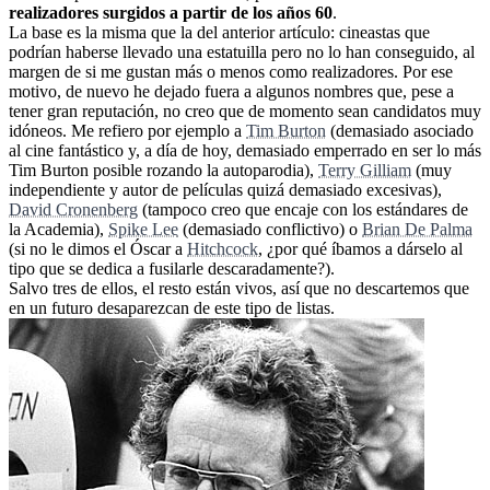
realizadores surgidos a partir de los años 60
.
La base es la misma que la del anterior artículo: cineastas que
podrían haberse llevado una estatuilla pero no lo han conseguido, al
margen de si me gustan más o menos como realizadores. Por ese
motivo, de nuevo he dejado fuera a algunos nombres que, pese a
tener gran reputación, no creo que de momento sean candidatos muy
idóneos. Me refiero por ejemplo a
Tim Burton
(demasiado asociado
al cine fantástico y, a día de hoy, demasiado emperrado en ser lo más
Tim Burton posible rozando la autoparodia),
Terry Gilliam
(muy
independiente y autor de películas quizá demasiado excesivas),
David Cronenberg
(tampoco creo que encaje con los estándares de
la Academia),
Spike Lee
(demasiado conflictivo) o
Brian De Palma
(si no le dimos el Óscar a
Hitchcock
, ¿por qué íbamos a dárselo al
tipo que se dedica a fusilarle descaradamente?).
Salvo tres de ellos, el resto están vivos, así que no descartemos que
en un futuro desaparezcan de este tipo de listas.