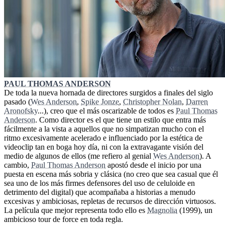
PAUL THOMAS ANDERSON
De toda la nueva hornada de directores surgidos a finales del siglo
pasado (
Wes Anderson
,
Spike Jonze
,
Christopher Nolan
,
Darren
Aronofsky
...), creo que el más oscarizable de todos es
Paul Thomas
Anderson
. Como director es el que tiene un estilo que entra más
fácilmente a la vista a aquellos que no simpatizan mucho con el
ritmo excesivamente acelerado e influenciado por la estética de
videoclip tan en boga hoy día, ni con la extravagante visión del
medio de algunos de ellos (me refiero al genial
Wes Anderson
). A
cambio,
Paul Thomas Anderson
apostó desde el inicio por una
puesta en escena más sobria y clásica (no creo que sea casual que él
sea uno de los más firmes defensores del uso de celuloide en
detrimento del digital) que acompañaba a historias a menudo
excesivas y ambiciosas, repletas de recursos de dirección virtuosos.
La película que mejor representa todo ello es
Magnolia
(1999), un
ambicioso tour de force en toda regla.