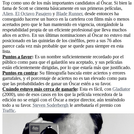
Top como uno de los más importantes candidatos al Óscar. Si bien la
fama de Scott se cimenta básicamente en sus primeras películas,
Alien. El Octavo Pasajero
y
Blade Runner
, desde entonces ha
conseguido hacerse un hueco en la cartelera con films más o menos
acertados pero que le han mantenido en vigencia, otorgándole la
respetabilidad propia de un eficiente profesional que lleva muchos
años en activo. En sus últimas nominaciones al Óscar no estuvo mal
posicionado en las quinielas de los cinéfilos, pero a sus 76 años
parece cada vez más probable que se quede para siempre en esta
lista.
Puntos a favor
:
Es un nombre suficientemente recordado por el
público como para que el galardón sea aceptado, y sus películas
están eficientemente dirigidas, por lo que estaría más que justificado.
Puntos en contra
:
Su filmografía bascula entre aciertos y errores
garrafales, y el porcentaje de aciertos no es tan elevado como para
que las probabilidades de ganar un Óscar estén a su favor.
Cuándo estuvo más cerca de ganarlo
:
Esta es fácil, con
Gladiator
(2000), uno de esos casos en los que la película vencedora de la
edición no se erigió con el Óscar a mejor director, aún teniéndolo
todo a su favor.
Steven Soderbergh
le arrebataría el premio con
Traffic
.