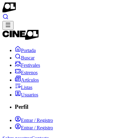
Portada
Buscar
Festivales
Estrenos
Artículos
Listas
Usuarios
Perfil
Entrar / Registro
Entrar / Registro