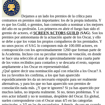
Dejamos a un lado los premios de la crítica para
centrarnos en premios más importantes: los de la propia industria. Y
es que los Guild, o gremios, han comenzado a nominar a los mejores
del año en su profesión. Los primeros en abrir el fuego han sido el
gremio de actores, el
SCREEN ACTORS GUILD
(
SAG
). Son los
premios por antonomasia de la actuación aparte de los Oscar, y ello
se debe a que los votan los propios compañeros de los premiados. Y
no unos pocos: el SAG lo componen más de 100.000 actores, en
contraposición con los aproximadamente 1260 que forman parte de
la Academia. Incluso con su peculiar sistema de votación, en donde
se hace una selección al azar de aproximadamente una cuarta parte
de los votos recibidos para contarlos y se descarta el resto, superan
ampliamente a los Oscar en representatividad.
¿Qué quiere decir una nominación aquí con relación a los Oscar? A
los ya favoritos les confirma, a los que han aparecido
esporádicamente les da un necesario empujón para ser realmente
alternativas, y para los que no han aparecido son premios de
consolación nada más. ¿Y que te ignoren? Si ya has aparecido por
muchos lados, no importa realmente. Si no, tienes problemas. Y si
eres actor infantil y no te nominan, despídete del Oscar. En global,
suelen corresponderse con el Oscar unas 4/5 en las categorías
principales, y 3/5 en las de secundarios. Además, de vez en cuando