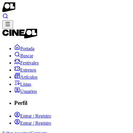
Portada
Buscar
Festivales
Estrenos
Artículos
Listas
Usuarios
Perfil
Entrar / Registro
Entrar / Registro