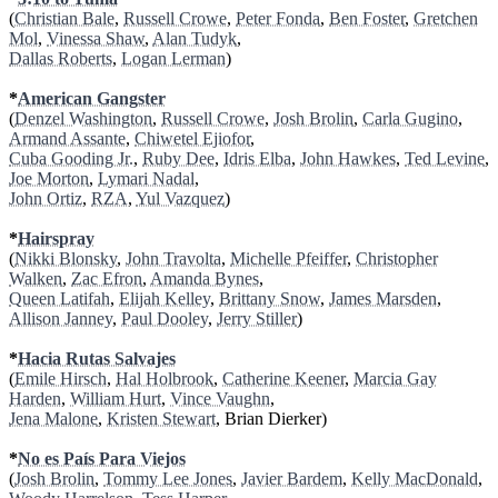
(
Christian Bale
,
Russell Crowe
,
Peter Fonda
,
Ben Foster
,
Gretchen
Mol
,
Vinessa Shaw
,
Alan Tudyk
,
Dallas Roberts
,
Logan Lerman
)
*
American Gangster
(
Denzel Washington
,
Russell Crowe
,
Josh Brolin
,
Carla Gugino
,
Armand Assante
,
Chiwetel Ejiofor
,
Cuba Gooding Jr.
,
Ruby Dee
,
Idris Elba
,
John Hawkes
,
Ted Levine
,
Joe Morton
,
Lymari Nadal
,
John Ortiz
,
RZA
,
Yul Vazquez
)
*
Hairspray
(
Nikki Blonsky
,
John Travolta
,
Michelle Pfeiffer
,
Christopher
Walken
,
Zac Efron
,
Amanda Bynes
,
Queen Latifah
,
Elijah Kelley
,
Brittany Snow
,
James Marsden
,
Allison Janney
,
Paul Dooley
,
Jerry Stiller
)
*
Hacia Rutas Salvajes
(
Emile Hirsch
,
Hal Holbrook
,
Catherine Keener
,
Marcia Gay
Harden
,
William Hurt
,
Vince Vaughn
,
Jena Malone
,
Kristen Stewart
, Brian Dierker)
*
No es País Para Viejos
(
Josh Brolin
,
Tommy Lee Jones
,
Javier Bardem
,
Kelly MacDonald
,