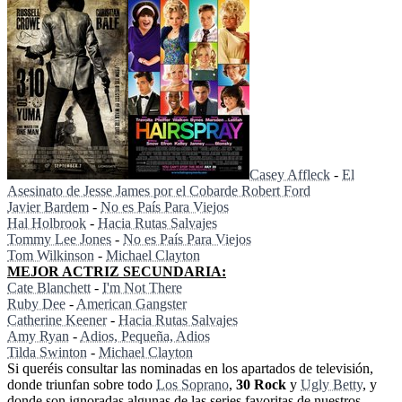
Casey Affleck
-
El
Asesinato de Jesse James por el Cobarde Robert Ford
Javier Bardem
-
No es País Para Viejos
Hal Holbrook
-
Hacia Rutas Salvajes
Tommy Lee Jones
-
No es País Para Viejos
Tom Wilkinson
-
Michael Clayton
MEJOR ACTRIZ SECUNDARIA:
Cate Blanchett
-
I'm Not There
Ruby Dee
-
American Gangster
Catherine Keener
-
Hacia Rutas Salvajes
Amy Ryan
-
Adios, Pequeña, Adios
Tilda Swinton
-
Michael Clayton
Si queréis consultar las nominadas en los apartados de televisión,
donde triunfan sobre todo
Los Soprano
,
30 Rock
y
Ugly Betty
, y
donde son ignoradas algunas de las series favoritas de nuestros