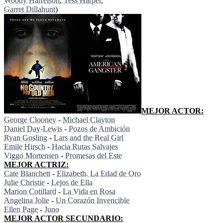
Woody Harrelson
,
Tess Harper
,
Garret Dillahunt
)
MEJOR ACTOR:
George Clooney
-
Michael Clayton
Daniel Day-Lewis
-
Pozos de Ambición
Ryan Gosling
-
Lars and the Real Girl
Emile Hirsch
-
Hacia Rutas Salvajes
Viggo Mortensen
-
Promesas del Este
MEJOR ACTRIZ:
Cate Blanchett
-
Elizabeth. La Edad de Oro
Julie Christie
-
Lejos de Ella
Marion Cotillard
-
La Vida en Rosa
Angelina Jolie
-
Un Corazón Invencible
Ellen Page
-
Juno
MEJOR ACTOR SECUNDARIO: