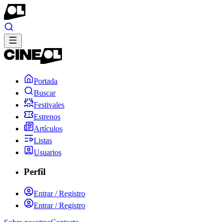
Portada
Buscar
Festivales
Estrenos
Artículos
Listas
Usuarios
Perfil
Entrar / Registro
Entrar / Registro