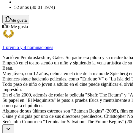
·
52 años (30-01-1974)
Me gusta
0
Me gusta
1 premio
y
4 nominaciones
Nació en Pembroskeshire, Gales. Su padre era piloto y su madre traba
Empezó en el teatro siendo un niño y siguiendo la vena artística de 
Bean.
Muy jóven, con 12 años, debuta en el cine de la mano de Spielberg en 
Entonces sigue haciendo películas, como "Enrique V" o "La Isla del 
Todo paso de niño o joven a adulto en el cine puede significar el olv
impresión.
En el año 2000, además de rodar la película "Shaft: The Return" y "Am
Su papel en "El Maquinista" le puso a prueba física y mentalmente a la
como para el público.
Algunos de sus últimos estrenos son "Batman Begins" (2005), film en 
Caine y dirigida por uno de sus directores predilectos, Christopher No
Será John Connor en "Terminator Salvation: The Future Begins" (2009