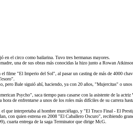
jó en el circo como bailarina. Tuvo tres hermanas mayores.
su madre, una de sus obras más conocidas la hizo junto a Rowan Atkinso
el filme "El Imperio del Sol", al pasar un casting de más de 4000 chav
Tesoro".
ido, pero Bale siguió ahí, haciendo, ya con 20 años, "Mujercitas" o un
erican Psycho", saca tiempo para casarse con la asistente de la actriz 
 hora de enfrentarse a unos de los roles más difíciles de su carrera hast
el que interpretaba al hombre murciélago, y "El Truco Final - El Pres
lan, con quien estrena en 2008 "El Caballero Oscuro", recibiendo grande
), cuarta entrega de la saga Terminator que dirige McG.