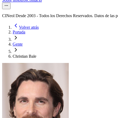
Sobre nosotros
Contacto
CINeol Desde 2003 - Todos los Derechos Reservados. Datos de las 
Volver atrás
Portada
Gente
Christian Bale