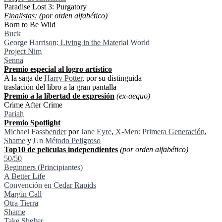
Paradise Lost 3: Purgatory
Finalistas:
(por orden alfabético)
Born to Be Wild
Buck
George Harrison: Living in the Material World
Project Nim
Senna
Premio especial al logro artí­stico
A la saga de
Harry Potter
, por su distinguida
traslación del libro a la gran pantalla
Premio a la libertad de expresión
(ex-aequo)
Crime After Crime
Pariah
Premio Spotlight
Michael Fassbender
por
Jane Eyre
,
X-Men: Primera Generación
,
Shame
y
Un Método Peligroso
Top10 de pelí­culas independientes
(por orden alfabético)
50/50
Beginners (Principiantes)
A Better Life
Convención en Cedar Rapids
Margin Call
Otra Tierra
Shame
Take Shelter