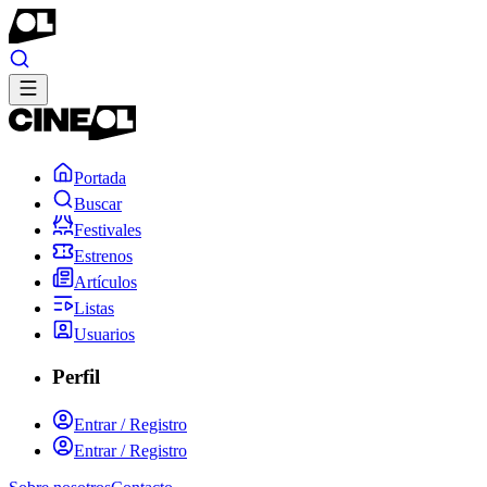
Portada
Buscar
Festivales
Estrenos
Artículos
Listas
Usuarios
Perfil
Entrar / Registro
Entrar / Registro