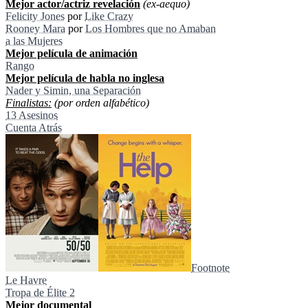
Mejor actor/actriz revelación
(ex-aequo)
Felicity Jones
por
Like Crazy
Rooney Mara
por
Los Hombres que no Amaban
a las Mujeres
Mejor película de animación
Rango
Mejor película de habla no inglesa
Nader y Simin, una Separación
Finalistas:
(por orden alfabético)
13 Asesinos
Cuenta Atrás
Footnote
Le Havre
Tropa de Élite 2
Mejor documental