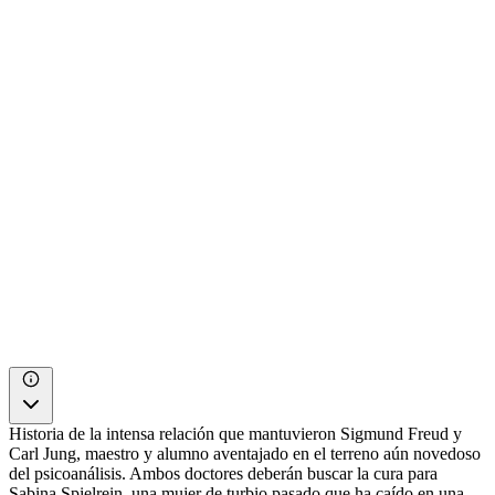
Historia de la intensa relación que mantuvieron Sigmund Freud y
Carl Jung, maestro y alumno aventajado en el terreno aún novedoso
del psicoanálisis. Ambos doctores deberán buscar la cura para
Sabina Spielrein, una mujer de turbio pasado que ha caído en una