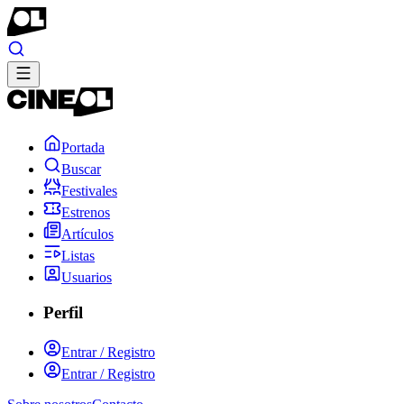
Portada
Buscar
Festivales
Estrenos
Artículos
Listas
Usuarios
Perfil
Entrar / Registro
Entrar / Registro