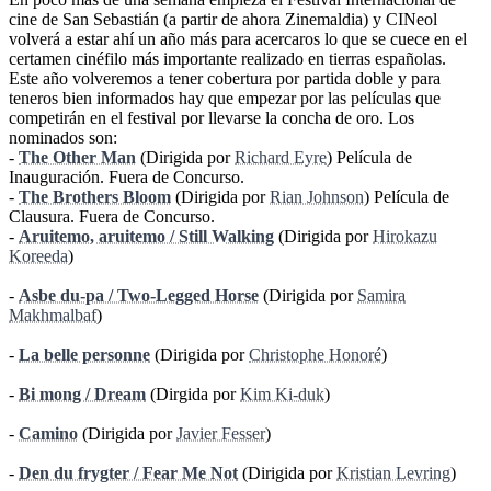
cine de San Sebastián (a partir de ahora Zinemaldia) y CINeol
volverá a estar ahí un año más para acercaros lo que se cuece en el
certamen cinéfilo más importante realizado en tierras españolas.
Este año volveremos a tener cobertura por partida doble y para
teneros bien informados hay que empezar por las películas que
competirán en el festival por llevarse la concha de oro. Los
nominados son:
-
The Other Man
(Dirigida por
Richard Eyre
) Película de
Inauguración. Fuera de Concurso.
-
The Brothers Bloom
(Dirigida por
Rian Johnson
) Película de
Clausura. Fuera de Concurso.
-
Aruitemo, aruitemo / Still Walking
(Dirigida por
Hirokazu
Koreeda
)
-
Asbe du-pa / Two-Legged Horse
(Dirigida por
Samira
Makhmalbaf
)
-
La belle personne
(Dirigida por
Christophe Honoré
)
-
Bi mong / Dream
(Dirgida por
Kim Ki-duk
)
-
Camino
(Dirigida por
Javier Fesser
)
-
Den du frygter / Fear Me Not
(Dirigida por
Kristian Levring
)