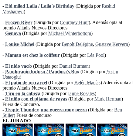
-
Eid milad Laila / Laila´s Birthday
(Dirigida por
Rashid
Masharawi
)
-
Frozen River
(Dirigida por
Courtney Hunt
). Además opta al
premio Altadis Nuevos Directores
-
Genova
(Dirigida por
Michael Winterbottom
)
-
Louise-Michel
(Dirigida por
Benoît Delépine
,
Gustave Kervern
)
-
Maman est chez le coiffeur
(Dirigida por
Léa Pool
)
-
El nido vacío
(Dirigida por
Daniel Burman
)
-
Pandoranin kutusu / Pandora’s Box
(Dirigida por
Yesim
Ustaoglu
)
-
El patio de mi cárcel
(Dirigida por
Belén Macías
) Además opta al
premio Altadis Nuevos Directores
-
Tiro en la cabeza
(Dirigida por
Jaime Rosales
)
-
El niño con el pijama de rayas
(Dirigida por
Mark Herman
)
Fuera de Concurso.
-
Tropic Thunder, una guerra muy perra
(Dirigida por
Ben
Stiller
) Fuera de concurso
EL JURADO