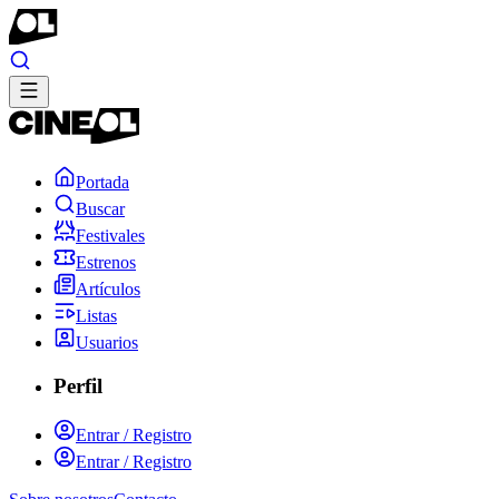
Portada
Buscar
Festivales
Estrenos
Artículos
Listas
Usuarios
Perfil
Entrar / Registro
Entrar / Registro