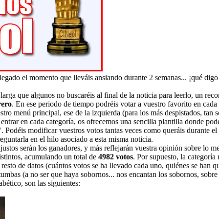
llegado el momento que lleváis ansiando durante 2 semanas... ¡qué digo 
arga que algunos no buscaréis al final de la noticia para leerlo, un reco
rero
. En ese periodo de tiempo podréis votar a vuestro favorito en ca
tro menú principal, ese de la izquierda (para los más despistados, tan 
entrar en cada categoría, os ofrecemos una sencilla plantilla donde pod
"
. Podéis modificar vuestros votos tantas veces como queráis durante el 
reguntarla en el hilo asociado a esta misma noticia.
justos serán los ganadores, y más reflejarán vuestra opinión sobre lo me
stintos, acumulando un total de
4982 votos
. Por supuesto, la categoría
l resto de datos (cuántos votos se ha llevado cada uno, quiénes se han qu
tumbas (a no ser que haya sobornos... nos encantan los sobornos, sobre t
abético, son las siguientes: