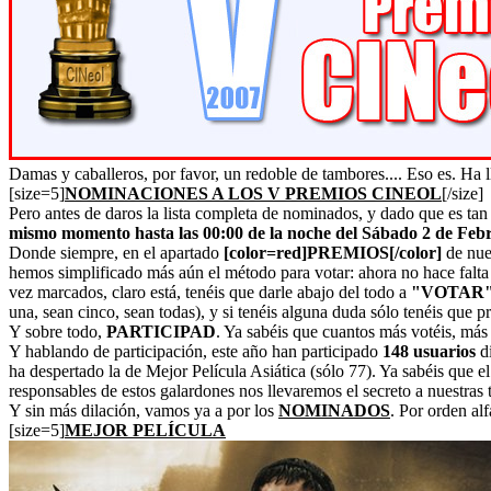
Damas y caballeros, por favor, un redoble de tambores.... Eso es. Ha 
[size=5]
NOMINACIONES A LOS V PREMIOS CINEOL
[/size]
Pero antes de daros la lista completa de nominados, y dado que es tan l
mismo momento hasta las 00:00 de la noche del Sábado 2 de Feb
Donde siempre, en el apartado
[color=red]PREMIOS[/color]
de nues
hemos simplificado más aún el método para votar: ahora no hace falta 
vez marcados, claro está, tenéis que darle abajo del todo a
"VOTAR
una, sean cinco, sean todas), y si tenéis alguna duda sólo tenéis que p
Y sobre todo,
PARTICIPAD
. Ya sabéis que cuantos más votéis, más 
Y hablando de participación, este año han participado
148 usuarios
di
ha despertado la de Mejor Película Asiática (sólo 77). Ya sabéis que e
responsables de estos galardones nos llevaremos el secreto a nuestras 
Y sin más dilación, vamos ya a por los
NOMINADOS
. Por orden alf
[size=5]
MEJOR PELÍCULA