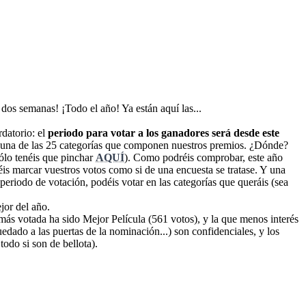
dos semanas! ¡Todo el año! Ya están aquí las...
rdatorio: el
periodo para votar a los ganadores será desde este
da una de las 25 categorías que componen nuestros premios. ¿Dónde?
sólo tenéis que pinchar
AQUÍ
). Como podréis comprobar, este año
éis marcar vuestros votos como si de una encuesta se tratase. Y una
periodo de votación, podéis votar en las categorías que queráis (sea
jor del año.
 más votada ha sido Mejor Película (561 votos), y la que menos interés
edado a las puertas de la nominación...) son confidenciales, y los
odo si son de bellota).