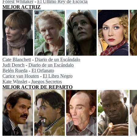
Forest Whitaker
-
El Último Rey de Escocia
MEJOR ACTRIZ
Cate Blanchett
-
Diario de un Escándalo
Judi Dench
-
Diario de un Escándalo
Belén Rueda
-
El Orfanato
Carice van Houten
-
El Libro Negro
Kate Winslet
-
Juegos Secretos
MEJOR ACTOR DE REPARTO