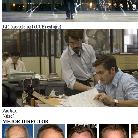
El Truco Final (El Prestigio)
Zodiac
[/size]
MEJOR DIRECTOR