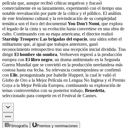
película que, aunque recibió críticas negativas y fracasó
comercialmente en su lanzamiento, experimentó con el tiempo una
notable reevaluación por parte de la crítica y el público. El análisis
de este fenómeno cultural y la reivindicación de su complejidad
temática son el foco del documental
You Don't Nomi
, que explora
el legado de la cinta y su evolución hasta convertirse en una obra de
culto. Continuando con su etapa americana, el director realizó
Starship Troopers: Las brigadas del espacio
, una sátira sobre el
militarismo que, al igual que trabajos anteriores, ganó
reconocimiento retrospectivo tras una recepción inicial dividida. Tras
dirigir
El hombre sin sombra
, Verhoeven regresó a la producción
europea con
El libro negro
, un drama ambientado en la Segunda
Guerra Mundial que se convirtió en la producción neerlandesa más
costosa hasta esa fecha. Su relevancia contemporánea se confirmó
con
Elle
, protagonizada por Isabelle Huppert, la cual le valió el
Globo de Oro a la Mejor Película en Lengua No Inglesa y el Premio
Goya a la Mejor Película Europea, continuando su exploración de
temas controvertidos con su posterior trabajo,
Benedetta
,
seleccionado para competir en el Festival de Cannes.
Filmografía
Premios y nominaciones