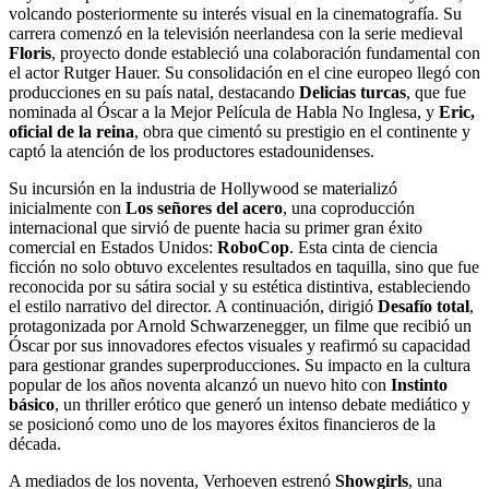
volcando posteriormente su interés visual en la cinematografía. Su
carrera comenzó en la televisión neerlandesa con la serie medieval
Floris
, proyecto donde estableció una colaboración fundamental con
el actor Rutger Hauer. Su consolidación en el cine europeo llegó con
producciones en su país natal, destacando
Delicias turcas
, que fue
nominada al Óscar a la Mejor Película de Habla No Inglesa, y
Eric,
oficial de la reina
, obra que cimentó su prestigio en el continente y
captó la atención de los productores estadounidenses.
Su incursión en la industria de Hollywood se materializó
inicialmente con
Los señores del acero
, una coproducción
internacional que sirvió de puente hacia su primer gran éxito
comercial en Estados Unidos:
RoboCop
. Esta cinta de ciencia
ficción no solo obtuvo excelentes resultados en taquilla, sino que fue
reconocida por su sátira social y su estética distintiva, estableciendo
el estilo narrativo del director. A continuación, dirigió
Desafío total
,
protagonizada por Arnold Schwarzenegger, un filme que recibió un
Óscar por sus innovadores efectos visuales y reafirmó su capacidad
para gestionar grandes superproducciones. Su impacto en la cultura
popular de los años noventa alcanzó un nuevo hito con
Instinto
básico
, un thriller erótico que generó un intenso debate mediático y
se posicionó como uno de los mayores éxitos financieros de la
década.
A mediados de los noventa, Verhoeven estrenó
Showgirls
, una