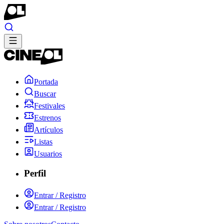
Portada
Buscar
Festivales
Estrenos
Artículos
Listas
Usuarios
Perfil
Entrar / Registro
Entrar / Registro