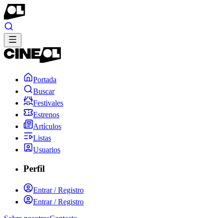
Portada
Buscar
Festivales
Estrenos
Artículos
Listas
Usuarios
Perfil
Entrar / Registro
Entrar / Registro