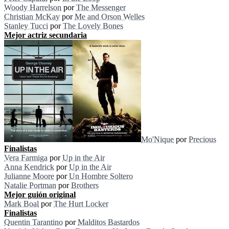
Woody Harrelson
por
The Messenger
Christian McKay
por
Me and Orson Welles
Stanley Tucci
por
The Lovely Bones
Mejor actriz secundaria
Mo'Nique
por
Precious
Finalistas
Vera Farmiga
por
Up in the Air
Anna Kendrick
por
Up in the Air
Julianne Moore
por
Un Hombre Soltero
Natalie Portman
por
Brothers
Mejor guión original
Mark Boal
por
The Hurt Locker
Finalistas
Quentin Tarantino
por
Malditos Bastardos