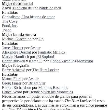
Mejor documental
Anvil. El Sueño de una banda de rock
Finalistas
Capitalismo. Una historia de amor
The Cove
Food, Inc.
Tyson
Mejor banda sonora
Michael Giacchino
por
Up
Finalistas
James Horner
por
Avatar
Alexandre Desplat
por
Fantastic Mr. Fox
Marvin Hamlisch
por
¡El Soplón!
Carter Burwell
y
Karen O
por
Donde Viven los Monstruos
Mejor fotografía
Barry Ackroyd
por
The Hurt Locker
Finalistas
Mauro Fiore
por
Avatar
Greig Fraser
por
Bright Star
Robert Richardson
por
Malditos Bastardos
Lance Acord
por
Donde Viven los Monstruos
Necesitaríamos un poster el doble de grande para poner en
perspectiva lo por delante que ha estado
The Hurt Locker
del resto
de sus competidoras. Las que más se aproximan a sus cinco premios
son
Una Educación
y
Up
, con dos por cabeza.