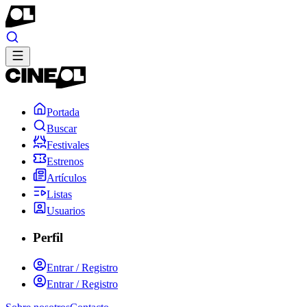
Portada
Buscar
Festivales
Estrenos
Artículos
Listas
Usuarios
Perfil
Entrar / Registro
Entrar / Registro