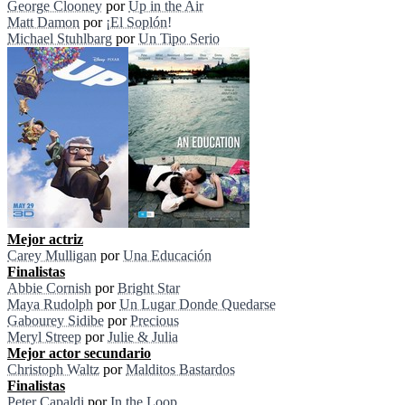
George Clooney
por
Up in the Air
Matt Damon
por
¡El Soplón!
Michael Stuhlbarg
por
Un Tipo Serio
Mejor actriz
Carey Mulligan
por
Una Educación
Finalistas
Abbie Cornish
por
Bright Star
Maya Rudolph
por
Un Lugar Donde Quedarse
Gabourey Sidibe
por
Precious
Meryl Streep
por
Julie & Julia
Mejor actor secundario
Christoph Waltz
por
Malditos Bastardos
Finalistas
Peter Capaldi
por
In the Loop