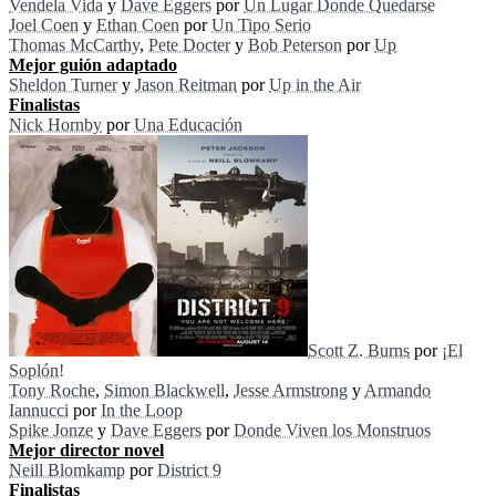
Vendela Vida
y
Dave Eggers
por
Un Lugar Donde Quedarse
Joel Coen
y
Ethan Coen
por
Un Tipo Serio
Thomas McCarthy
,
Pete Docter
y
Bob Peterson
por
Up
Mejor guión adaptado
Sheldon Turner
y
Jason Reitman
por
Up in the Air
Finalistas
Nick Hornby
por
Una Educación
Scott Z. Burns
por
¡El
Soplón!
Tony Roche
,
Simon Blackwell
,
Jesse Armstrong
y
Armando
Iannucci
por
In the Loop
Spike Jonze
y
Dave Eggers
por
Donde Viven los Monstruos
Mejor director novel
Neill Blomkamp
por
District 9
Finalistas