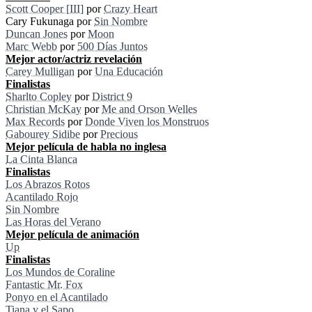
Scott Cooper [III]
por
Crazy Heart
Cary Fukunaga por
Sin Nombre
Duncan Jones
por
Moon
Marc Webb
por
500 Días Juntos
Mejor actor/actriz revelación
Carey Mulligan
por
Una Educación
Finalistas
Sharlto Copley
por
District 9
Christian McKay
por
Me and Orson Welles
Max Records
por
Donde Viven los Monstruos
Gabourey Sidibe
por
Precious
Mejor película de habla no inglesa
La Cinta Blanca
Finalistas
Los Abrazos Rotos
Acantilado Rojo
Sin Nombre
Las Horas del Verano
Mejor película de animación
Up
Finalistas
Los Mundos de Coraline
Fantastic Mr. Fox
Ponyo en el Acantilado
Tiana y el Sapo