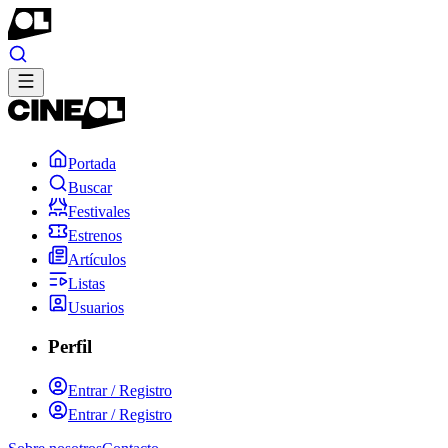
Portada
Buscar
Festivales
Estrenos
Artículos
Listas
Usuarios
Perfil
Entrar / Registro
Entrar / Registro