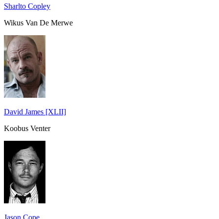
Sharlto Copley
Wikus Van De Merwe
David James [XLII]
Koobus Venter
Jason Cope