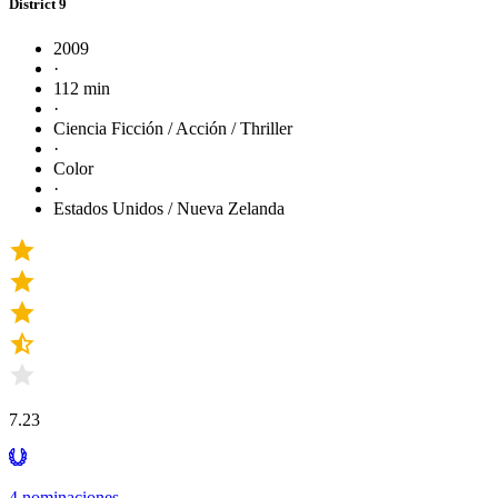
District 9
2009
·
112 min
·
Ciencia Ficción / Acción / Thriller
·
Color
·
Estados Unidos / Nueva Zelanda
7.23
4 nominaciones