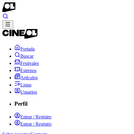
Portada
Buscar
Festivales
Estrenos
Artículos
Listas
Usuarios
Perfil
Entrar / Registro
Entrar / Registro