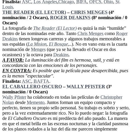
Finalista:
ASC
,
Los Ángeles
,
Chicago
,
BIFA
,
OFCS
,
Ohio
,
St.
Louis
.
THE READER (EL LECTOR)
–
CHRIS MENGES
(4ª
nominación / 2 Oscars),
ROGER DEAKINS
(8ª nominación / 0
Oscars)
La fotografía de
The Reader (El Lector)
es quizá la más “humilde”
dentro de las nominadas este año. Tanto
Chris Menges
como
Roger
Deakins
tienen longevas carreras y algunos trabajos memorables a
sus espaldas (
La Mision
,
El Bosque
,..). No en vano esta es la cuarta
nominación de
Menges
(que ya se ha llevado el Oscar en dos
ocasiones) y la octava para
Deakins
.
A FAVOR:
La iluminación del film es hermosa, sutil, y está en
concordancia con las emociones de los personajes.
EN CONTRA:
Es posible que la película pase desapercibida, pues
es la menos "espectacular".
Finalista:
ASC
,
BAFTA
.
EL CABALLERO OSCURO
–
WALLY PFISTER
(3ª
nominación / 0 Oscars)
Wally Pfister
ha colaborado en todas las películas de
Christopher
Nolan
desde
Memento
. Juntos forman un equipo compacto y
perfecto, tienen su propio sello personal. Su trabajo es sobrio y serio,
pero a la vez extremadamente rico. No lo puedo negar: la fotografía
de
El Caballero Oscuro
es mi predilecta del año pasado. La manera
en que el metal brilla en las escenas nocturnas y la claridad pasmosa
de los planos rodados a la luz del día me parecen simplemente