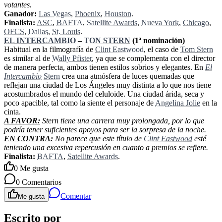
votantes.
Ganador:
Las Vegas
,
Phoenix
,
Houston
.
Finalista:
ASC
,
BAFTA
,
Satellite Awards
,
Nueva York
,
Chicago
,
OFCS
,
Dallas
,
St. Louis
.
EL INTERCAMBIO
–
TON STERN
(1ª nominación)
Habitual en la filmografía de
Clint Eastwood
, el caso de
Tom Stern
es similar al de
Wally Pfister
, ya que se complementa con el director
de manera perfecta, ambos tienen estilos sobrios y elegantes. En
El
Intercambio
Stern
crea una atmósfera de luces quemadas que
reflejan una ciudad de Los Ángeles muy distinta a lo que nos tiene
acostumbrados el mundo del celuloide. Una ciudad árida, seca y
poco apacible, tal como la siente el personaje de
Angelina Jolie
en la
cinta.
A FAVOR:
Stern tiene una carrera muy prolongada, por lo que
podría tener suficientes apoyos para ser la sorpresa de la noche.
EN CONTRA:
No parece que este título de
Clint Eastwood
esté
teniendo una excesiva repercusión en cuanto a premios se refiere.
Finalista:
BAFTA
,
Satellite Awards
.
0
Me gusta
0
Comentarios
Comentar
Me gusta
Escrito por