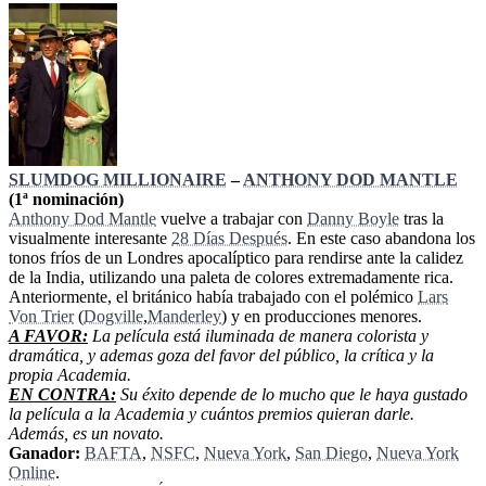
SLUMDOG MILLIONAIRE
–
ANTHONY DOD MANTLE
(1ª nominación)
Anthony Dod Mantle
vuelve a trabajar con
Danny Boyle
tras la
visualmente interesante
28 Días Después
. En este caso abandona los
tonos fríos de un Londres apocalíptico para rendirse ante la calidez
de la India, utilizando una paleta de colores extremadamente rica.
Anteriormente, el británico había trabajado con el polémico
Lars
Von Trier
(
Dogville
,
Manderley
) y en producciones menores.
A FAVOR:
La película está iluminada de manera colorista y
dramática, y ademas goza del favor del público, la crítica y la
propia Academia.
EN CONTRA:
Su éxito depende de lo mucho que le haya gustado
la película a la Academia y cuántos premios quieran darle.
Además, es un novato.
Ganador:
BAFTA
,
NSFC
,
Nueva York
,
San Diego
,
Nueva York
Online
.