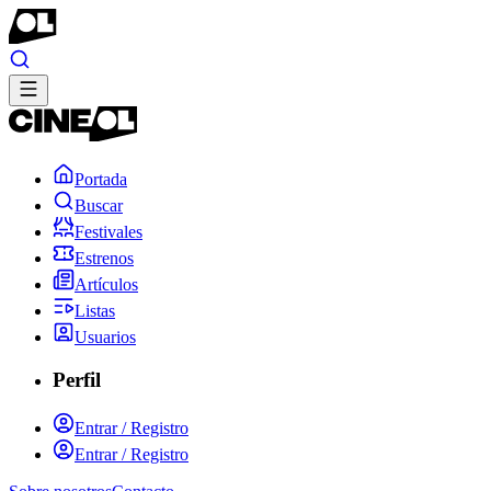
Portada
Buscar
Festivales
Estrenos
Artículos
Listas
Usuarios
Perfil
Entrar / Registro
Entrar / Registro