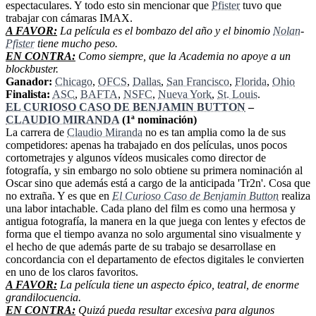
espectaculares. Y todo esto sin mencionar que
Pfister
tuvo que
trabajar con cámaras IMAX.
A FAVOR:
La película es el bombazo del año y el binomio
Nolan
-
Pfister
tiene mucho peso.
EN CONTRA:
Como siempre, que la Academia no apoye a un
blockbuster.
Ganador:
Chicago
,
OFCS
,
Dallas
,
San Francisco
,
Florida
,
Ohio
Finalista:
ASC
,
BAFTA
,
NSFC
,
Nueva York
,
St. Louis
.
EL CURIOSO CASO DE BENJAMIN BUTTON
–
CLAUDIO MIRANDA
(1ª nominación)
La carrera de
Claudio Miranda
no es tan amplia como la de sus
competidores: apenas ha trabajado en dos películas, unos pocos
cortometrajes y algunos vídeos musicales como director de
fotografía, y sin embargo no solo obtiene su primera nominación al
Oscar sino que además está a cargo de la anticipada 'Tr2n'. Cosa que
no extraña. Y es que en
El Curioso Caso de Benjamin Button
realiza
una labor intachable. Cada plano del film es como una hermosa y
antigua fotografía, la manera en la que juega con lentes y efectos de
forma que el tiempo avanza no solo argumental sino visualmente y
el hecho de que además parte de su trabajo se desarrollase en
concordancia con el departamento de efectos digitales le convierten
en uno de los claros favoritos.
A FAVOR:
La película tiene un aspecto épico, teatral, de enorme
grandilocuencia.
EN CONTRA:
Quizá pueda resultar excesiva para algunos