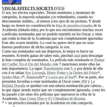
VISUAL EFFECTS SOCIETY (
VES
)
O sea, los efectos especiales. Tienen montones y montones de
categorías, la mayoría solapadas y/o redundantes, cuando no
directamente inútiles... al menos a los ojos de un profano. Y desde
luego no tienen en consideración la
lista de preseleccionadas
de la
Academia (faltaría más), por lo que nos encontramos muchas veces
a películas nominadas que no podrán repetirlo en los Oscar, y otras
que están la lista de la Academia que son completamente ignoradas.
Este año ocurre también. Lo cual no quiere decir que no sean
buenos predictores de dicha categoría: lo son.
Como sus nominados son tan dispersos, lo mejor es hacer un
resumen. Si tenéis ganas de saber más, pinchad
aquí
para descargar
la lista completa de nominados. La película más nominada es
Piratas
del Caribe: En el Fin del Mundo
, con 7 menciones (entre ellas las
más importantes). La sigue
Transformers
con 5, y por detrás de ella
con 4 se sitúan
Soy Leyenda
,
Harry Potter y la Orden del Fénix
*,
Spider-Man 3
*,
Ratatouille
* y
Locos por el Surf
*. Por su parte, dos
presuntas favoritas a estar nominadas al Oscar como
300
y
La
Brújula Dorada
se quedan con una mísera nominación por cabeza...
lo que sigue siendo mejor que ser completamente ignorada, como les
ha pasado a las otras dos películas que superaron la criba de la
Academia,
Sigo Como Dios
y
El Ultimátum de Bourne
.
* = no preseleccionadas por la Academia en esta categoría.