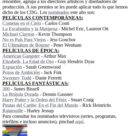
renombre, agrupa a los directores artísticos y diseñadores de
producción. A sus premios se les puede aplicar todo lo que hemos
dicho de los CDG. Los
nominados
este año son:
PELÍCULAS CONTEMPORÁNEAS:
Cometas en el Cielo
- Carlos Conti
La Escafandra y la Mariposa
- Michel Eric, Laurent Ott
Michael Clayton
- Kevin Thompson
No es País Para Viejos
- Jess Gonchor
El Ultimátum de Bourne
- Peter Wenham
PELÍCULAS DE ÉPOCA:
American Gangster
- Arthur Max
Elizabeth. La Edad de Oro
- Guy Hendrix Dyas
Expiación
- Sarah Greenwood
Pozos de Ambición
- Jack Fisk
Sweeney Todd
- Dante Ferretti
PELÍCULAS FANTÁSTICAS:
300
- James Bissell
La Brújula Dorada
- Dennis Gassner
Harry Potter y la Orden del Fénix
- Stuart Craig
Piratas del Caribe: En el Fin del Mundo
- Rick Heinrichs
Ratatouille
- Harley Jessup
Para consultar los nominados televisivos (series, programas,
telefilms e incluso anuncios), pinchad
aquí
.