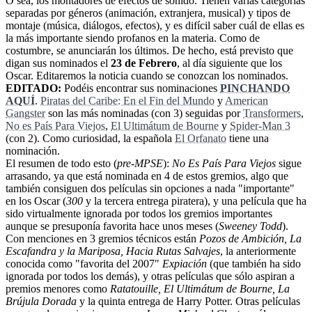
O sea, los montadores de efectos de sonido. Tienen varias categorías
separadas por géneros (animación, extranjera, musical) y tipos de
montaje (música, diálogos, efectos), y es difícil saber cuál de ellas es
la más importante siendo profanos en la materia. Como de
costumbre, se anunciarán los últimos. De hecho, está previsto que
digan sus nominados el
23 de Febrero
, al día siguiente que los
Oscar. Editaremos la noticia cuando se conozcan los nominados.
EDITADO:
Podéis encontrar sus nominaciones
PINCHANDO
AQUÍ
.
Piratas del Caribe: En el Fin del Mundo
y
American
Gangster
son las más nominadas (con 3) seguidas por
Transformers
,
No es País Para Viejos
,
El Ultimátum de Bourne
y
Spider-Man 3
(con 2). Como curiosidad, la española
El Orfanato
tiene una
nominación.
El resumen de todo esto (
pre-MPSE
):
No Es País Para Viejos
sigue
arrasando, ya que está nominada en 4 de estos gremios, algo que
también consiguen dos películas sin opciones a nada "importante"
en los Oscar (
300
y la tercera entrega piratera), y una película que ha
sido virtualmente ignorada por todos los gremios importantes
aunque se presuponía favorita hace unos meses (
Sweeney Todd
).
Con menciones en 3 gremios técnicos están
Pozos de Ambición, La
Escafandra y la Mariposa, Hacia Rutas Salvajes
, la anteriormente
conocida como "favorita del 2007"
Expiación
(que también ha sido
ignorada por todos los demás), y otras películas que sólo aspiran a
premios menores como
Ratatouille, El Ultimátum de Bourne, La
Brújula Dorada
y la quinta entrega de Harry Potter. Otras películas