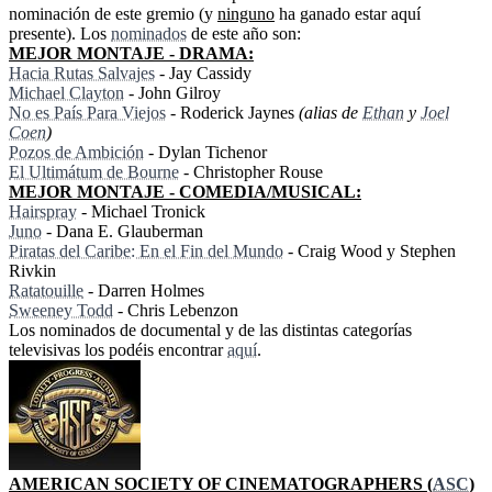
nominación de este gremio (y
ninguno
ha ganado estar aquí
presente). Los
nominados
de este año son:
MEJOR MONTAJE - DRAMA:
Hacia Rutas Salvajes
- Jay Cassidy
Michael Clayton
- John Gilroy
No es País Para Viejos
- Roderick Jaynes
(alias de
Ethan
y
Joel
Coen
)
Pozos de Ambición
- Dylan Tichenor
El Ultimátum de Bourne
- Christopher Rouse
MEJOR MONTAJE - COMEDIA/MUSICAL:
Hairspray
- Michael Tronick
Juno
- Dana E. Glauberman
Piratas del Caribe: En el Fin del Mundo
- Craig Wood y Stephen
Rivkin
Ratatouille
- Darren Holmes
Sweeney Todd
- Chris Lebenzon
Los nominados de documental y de las distintas categorías
televisivas los podéis encontrar
aquí
.
AMERICAN SOCIETY OF CINEMATOGRAPHERS (
ASC
)