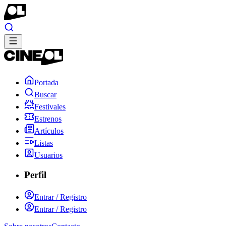
Portada
Buscar
Festivales
Estrenos
Artículos
Listas
Usuarios
Perfil
Entrar / Registro
Entrar / Registro