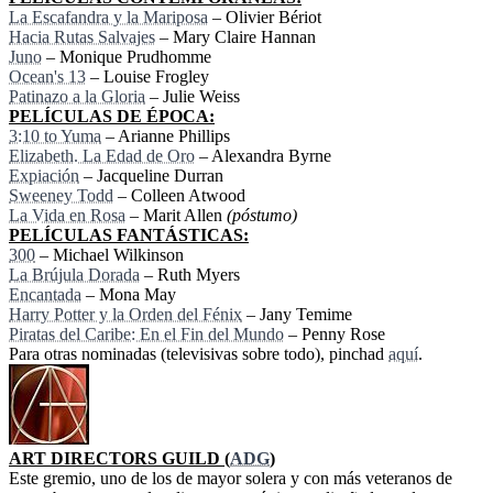
La Escafandra y la Mariposa
– Olivier Bériot
Hacia Rutas Salvajes
– Mary Claire Hannan
Juno
– Monique Prudhomme
Ocean's 13
– Louise Frogley
Patinazo a la Gloria
– Julie Weiss
PELÍCULAS DE ÉPOCA:
3:10 to Yuma
– Arianne Phillips
Elizabeth. La Edad de Oro
– Alexandra Byrne
Expiación
– Jacqueline Durran
Sweeney Todd
– Colleen Atwood
La Vida en Rosa
– Marit Allen
(póstumo)
PELÍCULAS FANTÁSTICAS:
300
– Michael Wilkinson
La Brújula Dorada
– Ruth Myers
Encantada
– Mona May
Harry Potter y la Orden del Fénix
– Jany Temime
Piratas del Caribe: En el Fin del Mundo
– Penny Rose
Para otras nominadas (televisivas sobre todo), pinchad
aquí
.
ART DIRECTORS GUILD (
ADG
)
Este gremio, uno de los de mayor solera y con más veteranos de