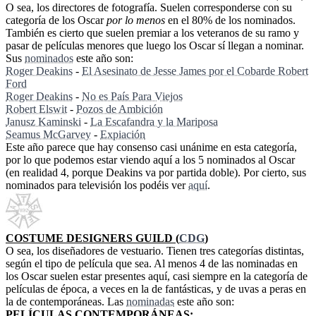
O sea, los directores de fotografía. Suelen corresponderse con su
categoría de los Oscar
por lo menos
en el 80% de los nominados.
También es cierto que suelen premiar a los veteranos de su ramo y
pasar de películas menores que luego los Oscar sí llegan a nominar.
Sus
nominados
este año son:
Roger Deakins
-
El Asesinato de Jesse James por el Cobarde Robert
Ford
Roger Deakins
-
No es País Para Viejos
Robert Elswit
-
Pozos de Ambición
Janusz Kaminski
-
La Escafandra y la Mariposa
Seamus McGarvey
-
Expiación
Este año parece que hay consenso casi unánime en esta categoría,
por lo que podemos estar viendo aquí a los 5 nominados al Oscar
(en realidad 4, porque Deakins va por partida doble). Por cierto, sus
nominados para televisión los podéis ver
aquí
.
COSTUME DESIGNERS GUILD (
CDG
)
O sea, los diseñadores de vestuario. Tienen tres categorías distintas,
según el tipo de película que sea. Al menos 4 de las nominadas en
los Oscar suelen estar presentes aquí, casi siempre en la categoría de
películas de época, a veces en la de fantásticas, y de uvas a peras en
la de contemporáneas. Las
nominadas
este año son:
PELÍCULAS CONTEMPORÁNEAS: