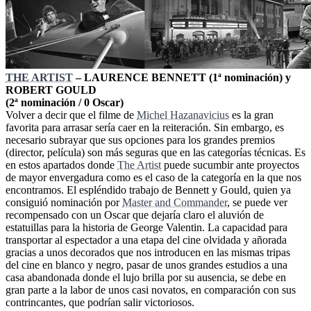
THE ARTIST
– LAURENCE BENNETT (1ª nominación) y
ROBERT GOULD
(2ª nominación / 0 Oscar)
Volver a decir que el filme de
Michel Hazanavicius
es la gran
favorita para arrasar sería caer en la reiteración. Sin embargo, es
necesario subrayar que sus opciones para los grandes premios
(director, película) son más seguras que en las categorías técnicas. Es
en estos apartados donde
The Artist
puede sucumbir ante proyectos
de mayor envergadura como es el caso de la categoría en la que nos
encontramos. El espléndido trabajo de Bennett y Gould, quien ya
consiguió nominación por
Master and Commander
, se puede ver
recompensado con un Oscar que dejaría claro el aluvión de
estatuillas para la historia de George Valentin. La capacidad para
transportar al espectador a una etapa del cine olvidada y añorada
gracias a unos decorados que nos introducen en las mismas tripas
del cine en blanco y negro, pasar de unos grandes estudios a una
casa abandonada donde el lujo brilla por su ausencia, se debe en
gran parte a la labor de unos casi novatos, en comparación con sus
contrincantes, que podrían salir victoriosos.