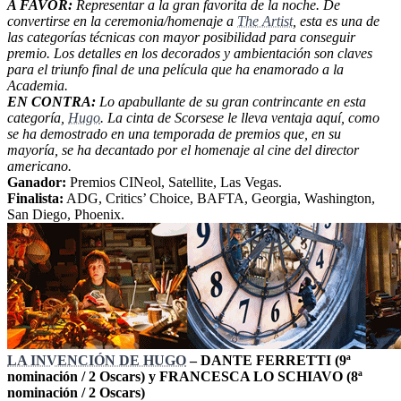
A FAVOR:
Representar a la gran favorita de la noche. De
convertirse en la ceremonia/homenaje a
The Artist
, esta es una de
las categorías técnicas con mayor posibilidad para conseguir
premio. Los detalles en los decorados y ambientación son claves
para el triunfo final de una película que ha enamorado a la
Academia.
EN CONTRA:
Lo apabullante de su gran contrincante en esta
categoría,
Hugo
. La cinta de Scorsese le lleva ventaja aquí, como
se ha demostrado en una temporada de premios que, en su
mayoría, se ha decantado por el homenaje al cine del director
americano.
Ganador:
Premios CINeol, Satellite, Las Vegas.
Finalista:
ADG, Critics’ Choice, BAFTA, Georgia, Washington,
San Diego, Phoenix.
LA INVENCIÓN DE HUGO
– DANTE FERRETTI (9ª
nominación / 2 Oscars) y FRANCESCA LO SCHIAVO (8ª
nominación / 2 Oscars)