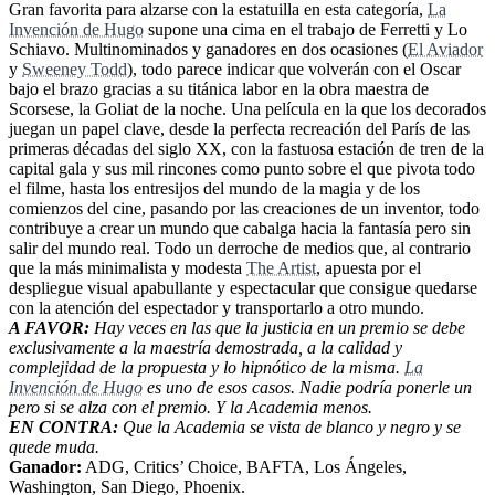
Gran favorita para alzarse con la estatuilla en esta categoría,
La
Invención de Hugo
supone una cima en el trabajo de Ferretti y Lo
Schiavo. Multinominados y ganadores en dos ocasiones (
El Aviador
y
Sweeney Todd
), todo parece indicar que volverán con el Oscar
bajo el brazo gracias a su titánica labor en la obra maestra de
Scorsese, la Goliat de la noche. Una película en la que los decorados
juegan un papel clave, desde la perfecta recreación del París de las
primeras décadas del siglo XX, con la fastuosa estación de tren de la
capital gala y sus mil rincones como punto sobre el que pivota todo
el filme, hasta los entresijos del mundo de la magia y de los
comienzos del cine, pasando por las creaciones de un inventor, todo
contribuye a crear un mundo que cabalga hacia la fantasía pero sin
salir del mundo real. Todo un derroche de medios que, al contrario
que la más minimalista y modesta
The Artist
, apuesta por el
despliegue visual apabullante y espectacular que consigue quedarse
con la atención del espectador y transportarlo a otro mundo.
A FAVOR:
Hay veces en las que la justicia en un premio se debe
exclusivamente a la maestría demostrada, a la calidad y
complejidad de la propuesta y lo hipnótico de la misma.
La
Invención de Hugo
es uno de esos casos. Nadie podría ponerle un
pero si se alza con el premio. Y la Academia menos.
EN CONTRA:
Que la Academia se vista de blanco y negro y se
quede muda.
Ganador:
ADG, Critics’ Choice, BAFTA, Los Ángeles,
Washington, San Diego, Phoenix.