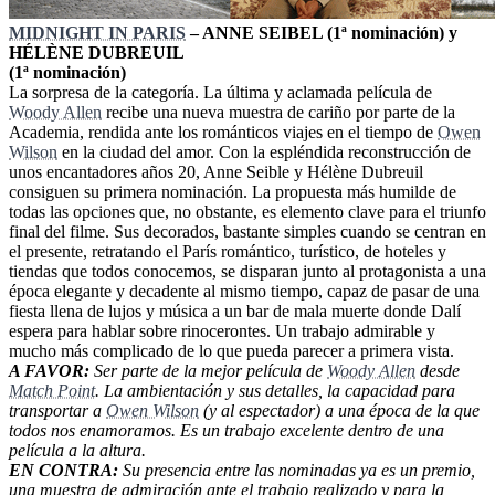
MIDNIGHT IN PARIS
– ANNE SEIBEL (1ª nominación) y
HÉLÈNE DUBREUIL
(1ª nominación)
La sorpresa de la categoría. La última y aclamada película de
Woody Allen
recibe una nueva muestra de cariño por parte de la
Academia, rendida ante los románticos viajes en el tiempo de
Owen
Wilson
en la ciudad del amor. Con la espléndida reconstrucción de
unos encantadores años 20, Anne Seible y Hélène Dubreuil
consiguen su primera nominación. La propuesta más humilde de
todas las opciones que, no obstante, es elemento clave para el triunfo
final del filme. Sus decorados, bastante simples cuando se centran en
el presente, retratando el París romántico, turístico, de hoteles y
tiendas que todos conocemos, se disparan junto al protagonista a una
época elegante y decadente al mismo tiempo, capaz de pasar de una
fiesta llena de lujos y música a un bar de mala muerte donde Dalí
espera para hablar sobre rinocerontes. Un trabajo admirable y
mucho más complicado de lo que pueda parecer a primera vista.
A FAVOR:
Ser parte de la mejor película de
Woody Allen
desde
Match Point
. La ambientación y sus detalles, la capacidad para
transportar a
Owen Wilson
(y al espectador) a una época de la que
todos nos enamoramos. Es un trabajo excelente dentro de una
película a la altura.
EN CONTRA:
Su presencia entre las nominadas ya es un premio,
una muestra de admiración ante el trabajo realizado y para la