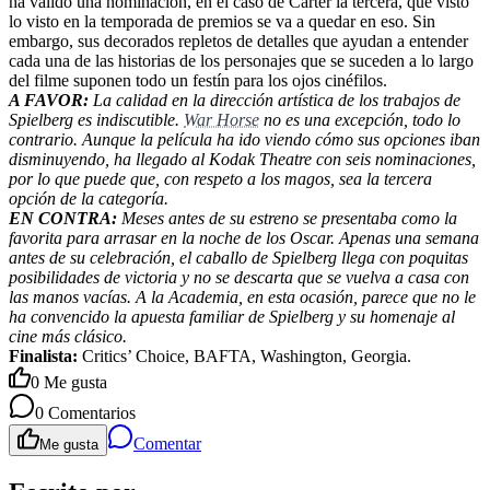
ha valido una nominación, en el caso de Carter la tercera, que visto
lo visto en la temporada de premios se va a quedar en eso. Sin
embargo, sus decorados repletos de detalles que ayudan a entender
cada una de las historias de los personajes que se suceden a lo largo
del filme suponen todo un festín para los ojos cinéfilos.
A FAVOR:
La calidad en la dirección artística de los trabajos de
Spielberg es indiscutible.
War Horse
no es una excepción, todo lo
contrario. Aunque la película ha ido viendo cómo sus opciones iban
disminuyendo, ha llegado al Kodak Theatre con seis nominaciones,
por lo que puede que, con respeto a los magos, sea la tercera
opción de la categoría.
EN CONTRA:
Meses antes de su estreno se presentaba como la
favorita para arrasar en la noche de los Oscar. Apenas una semana
antes de su celebración, el caballo de Spielberg llega con poquitas
posibilidades de victoria y no se descarta que se vuelva a casa con
las manos vacías. A la Academia, en esta ocasión, parece que no le
ha convencido la apuesta familiar de Spielberg y su homenaje al
cine más clásico.
Finalista:
Critics’ Choice, BAFTA, Washington, Georgia.
0
Me gusta
0
Comentarios
Comentar
Me gusta