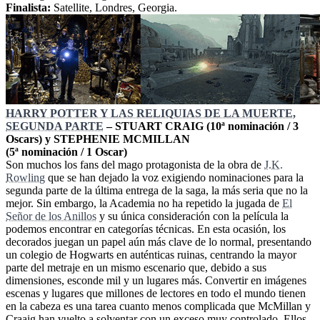
Finalista:
Satellite, Londres, Georgia.
HARRY POTTER Y LAS RELIQUIAS DE LA MUERTE,
SEGUNDA PARTE
– STUART CRAIG (10ª nominación / 3
Oscars) y STEPHENIE MCMILLAN
(5ª nominación / 1 Oscar)
Son muchos los fans del mago protagonista de la obra de
J.K.
Rowling
que se han dejado la voz exigiendo nominaciones para la
segunda parte de la última entrega de la saga, la más seria que no la
mejor. Sin embargo, la Academia no ha repetido la jugada de
El
Señor de los Anillos
y su única consideración con la película la
podemos encontrar en categorías técnicas. En esta ocasión, los
decorados juegan un papel aún más clave de lo normal, presentando
un colegio de Hogwarts en auténticas ruinas, centrando la mayor
parte del metraje en un mismo escenario que, debido a sus
dimensiones, esconde mil y un lugares más. Convertir en imágenes
escenas y lugares que millones de lectores en todo el mundo tienen
en la cabeza es una tarea cuanto menos complicada que McMillan y
Craaig han vuelto a solventar con un exceso muy controlado. Ellos,