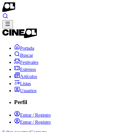
Portada
Buscar
Festivales
Estrenos
Artículos
Listas
Usuarios
Perfil
Entrar / Registro
Entrar / Registro