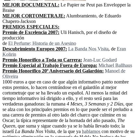
MEJOR DOCUMENTAL:
Le Papier ne Peut pas Envelopper la
Braise
MEJOR CORTOMETRAJE:
Alumbramiento, de Eduardo
Chapero-Jackson
PREMIOS ESPECIALES:
Premio de Excelencia 2007:
Uli Hanisch, por el diseño de
producción
de
El Perfume: Historia de un Asesino
Descubrimiento Europeo 2007:
La Banda Nos Visita
, de
Eran
Kolirin
Premio Honorífico a Toda su Carrera:
Jean-Luc Godard
Premio Especial al Trabajo Fuera de Europa:
Michael Ballhaus
Premio Honorífico 20º Aniversario del Galardón:
Manoel de
Oliveira
1000 euros a que en caso de que algún informativo patrio nombre
estos premios, lo hacen centrándose en el galardón al mejor
cortometraje que se ha llevado un español. Al menos la mitad del
tiempo informativo irá dirigido a ello, y el resto será para las
verdaderas ganadoras: la rumana
4 Meses, 3 Semanas y 2 Días
, que
se alza con los principales premios en lo que puede ser el preludio a
una carrera de premios al otro lado del charco que culmine en su
Oscar; la típica representante de la hornada del año pasado,
The
Queen
, que suma y sigue cuando ya se lo había llevado todo; la
israelí
La Banda Nos Visita
, de la que ya
hablamos
con motivo de su
polémica eliminación en la categoría de Habla No Inglesa de los