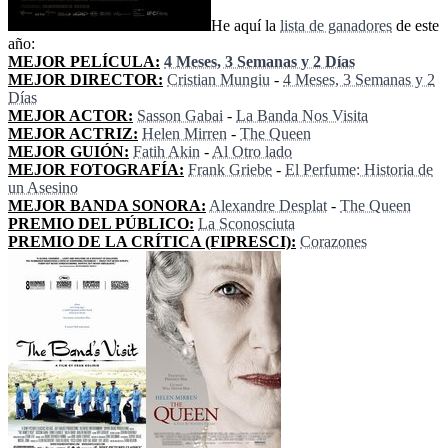
He aquí la
lista de ganadores
de este
año:
MEJOR PELÍCULA:
4 Meses, 3 Semanas y 2 Días
MEJOR DIRECTOR:
Cristian Mungiu
-
4 Meses, 3 Semanas y 2
Días
MEJOR ACTOR:
Sasson Gabai
-
La Banda Nos Visita
MEJOR ACTRIZ:
Helen Mirren
-
The Queen
MEJOR GUIÓN:
Fatih Akin
-
Al Otro lado
MEJOR FOTOGRAFÍA:
Frank Griebe
-
El Perfume: Historia de
un Asesino
MEJOR BANDA SONORA:
Alexandre Desplat
-
The Queen
PREMIO DEL PÚBLICO:
La Sconosciuta
PREMIO DE LA CRÍTICA (FIPRESCI):
Corazones