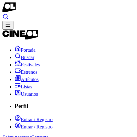
Portada
Buscar
Festivales
Estrenos
Artículos
Listas
Usuarios
Perfil
Entrar / Registro
Entrar / Registro