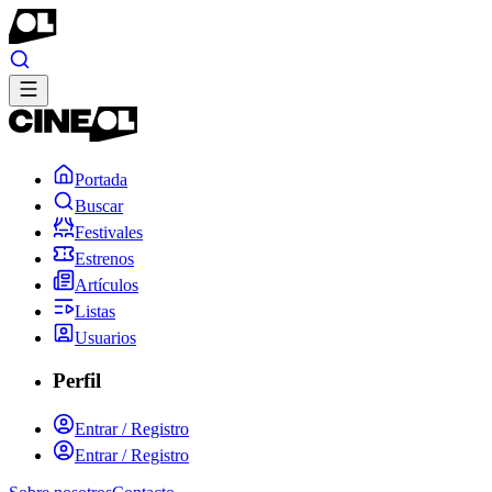
Portada
Buscar
Festivales
Estrenos
Artículos
Listas
Usuarios
Perfil
Entrar / Registro
Entrar / Registro