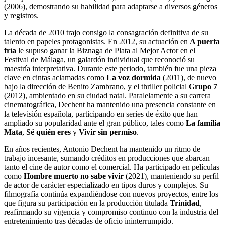
(2006), demostrando su habilidad para adaptarse a diversos géneros
y registros.
La década de 2010 trajo consigo la consagración definitiva de su
talento en papeles protagonistas. En 2012, su actuación en
A puerta
fría
le supuso ganar la Biznaga de Plata al Mejor Actor en el
Festival de Málaga, un galardón individual que reconoció su
maestría interpretativa. Durante este periodo, también fue una pieza
clave en cintas aclamadas como
La voz dormida
(2011), de nuevo
bajo la dirección de Benito Zambrano, y el thriller policial
Grupo 7
(2012), ambientado en su ciudad natal. Paralelamente a su carrera
cinematográfica, Dechent ha mantenido una presencia constante en
la televisión española, participando en series de éxito que han
ampliado su popularidad ante el gran público, tales como
La familia
Mata
,
Sé quién eres
y
Vivir sin permiso
.
En años recientes, Antonio Dechent ha mantenido un ritmo de
trabajo incesante, sumando créditos en producciones que abarcan
tanto el cine de autor como el comercial. Ha participado en películas
como
Hombre muerto no sabe vivir
(2021), manteniendo su perfil
de actor de carácter especializado en tipos duros y complejos. Su
filmografía continúa expandiéndose con nuevos proyectos, entre los
que figura su participación en la producción titulada
Trinidad
,
reafirmando su vigencia y compromiso continuo con la industria del
entretenimiento tras décadas de oficio ininterrumpido.