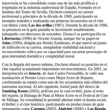
trayectoria se ha consolidado como una de las más prolíficas y
respetadas en la industria audiovisual de España. Formado en el
Instituto del Teatro de Sevilla, Dechent comenzó su carrera
profesional a principios de la década de 1980, participando en
montajes teatrales y realizando sus primeras incursiones en el cine
con títulos como
Las dos orillas
(1987). Durante la década de 1990,
su presencia en la gran pantalla se incrementó notablemente,
trabajando con directores de renombre. Destacó su participación en
Libertarias
(1996) de Vicente Aranda, aunque fue su papel en
Solas
(1999), dirigida por Benito Zambrano, el que marcó un punto
de inflexión en su carrera, otorgándole visibilidad nacional y
reconocimiento crítico por su capacidad para encarnar personajes de
gran intensidad dramática y complejidad moral.
Con la llegada del nuevo milenio, Dechent afianzó su posición en el
cine español acumulando importantes reconocimientos. En 2001, su
interpretación en
Intacto
, de Juan Carlos Fresnadillo, le valió una
nominación al Premio Goya como Mejor Actor de Reparto,
confirmando su estatus como uno de los secundarios más sólidos del
panorama nacional. Al año siguiente, formó parte del elenco de
Smoking Room
(2002), película por la cual recibió, junto al resto
del reparto, la Biznaga de Plata al Mejor Actor en el Festival de Cine
de Málaga. Su versatilidad le permitió alternar entre el drama social,
el thriller y el cine histórico, participando en producciones de gran
presupuesto como
Carmen
(2003),
Alatriste
(2006) y
Los Borgia