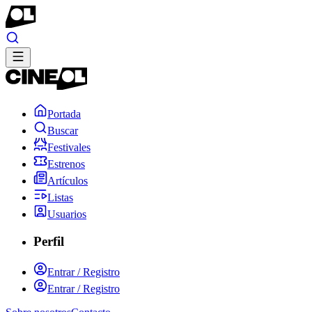
Portada
Buscar
Festivales
Estrenos
Artículos
Listas
Usuarios
Perfil
Entrar / Registro
Entrar / Registro