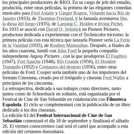
los principales productores de RKO. En su cargo de jefe del estudio,
produciría, entre otras películas, la primera de las elegantes comedias
musicales para
Fred Astaire
y
Ginger Rogers
,
Volando hacia Río de
Janeiro
(1933), de
Thornton Freeland
, y la fantasía aventurera
She,
la diosa del fuego
(1935), de
Lansing C. Holden
e
Irving Pichel
.
En 1933 se asoció con
David O. Selznick
en Pioneer Pictures,
productora dedicada a experimentar con el Technicolor tricromo: la
primera película con esta técnica que lanzaría Pioneer sería
La Feria
de la Vanidad
(1935), de
Rouben Mamoulian
. Después, a finales de
los años cuarenta, fundó con
John Ford
la pequeña compañía
independiente
Argosy Pictures
, con la que produjeron
El Fugitivo
(1947),
Fort Apache
(1948),
Río Grande
(1950),
El Hombre
Tranquilo
(1952) y
Centauros del desierto
(1956), entre otras
películas de Ford. Cooper sería también uno de los impulsores del
formato Cinerama, creado por el fotógrafo y cineasta
Fred Waller
a
principios de los cincuenta.
La retrospectiva, dedicada a sus trabajos como directores, tanto
juntos como de Schoedsack en solitario, está organizada por el
Festival de Cine de San Sebastián en colaboración con
Filmoteca
Española
. El ciclo se complementará con la publicación de un libro
dedicado a los dos cineastas.
La edición 63 del
Festival Internacional de Cine de San
Sebastián
comenzará el día 18 de septiembre y finalizará el sábado
26. El viernes conoceremos cual será el cartel que acompañe a esta
edición del certamen donostiarra.