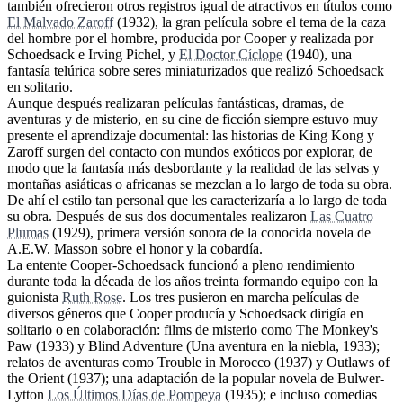
también ofrecieron otros registros igual de atractivos en títulos como
El Malvado Zaroff
(1932), la gran película sobre el tema de la caza
del hombre por el hombre, producida por Cooper y realizada por
Schoedsack e Irving Pichel, y
El Doctor Cíclope
(1940), una
fantasía telúrica sobre seres miniaturizados que realizó Schoedsack
en solitario.
Aunque después realizaran películas fantásticas, dramas, de
aventuras y de misterio, en su cine de ficción siempre estuvo muy
presente el aprendizaje documental: las historias de King Kong y
Zaroff surgen del contacto con mundos exóticos por explorar, de
modo que la fantasía más desbordante y la realidad de las selvas y
montañas asiáticas o africanas se mezclan a lo largo de toda su obra.
De ahí el estilo tan personal que les caracterizaría a lo largo de toda
su obra. Después de sus dos documentales realizaron
Las Cuatro
Plumas
(1929), primera versión sonora de la conocida novela de
A.E.W. Masson sobre el honor y la cobardía.
La entente Cooper-Schoedsack funcionó a pleno rendimiento
durante toda la década de los años treinta formando equipo con la
guionista
Ruth Rose
. Los tres pusieron en marcha películas de
diversos géneros que Cooper producía y Schoedsack dirigía en
solitario o en colaboración: films de misterio como The Monkey's
Paw (1933) y Blind Adventure (Una aventura en la niebla, 1933);
relatos de aventuras como Trouble in Morocco (1937) y Outlaws of
the Orient (1937); una adaptación de la popular novela de Bulwer-
Lytton
Los Últimos Días de Pompeya
(1935); e incluso comedias