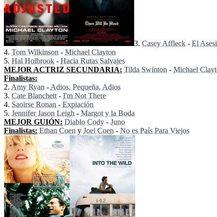
3.
Casey Affleck
-
El Ases
4.
Tom Wilkinson
-
Michael Clayton
5.
Hal Holbrook
-
Hacia Rutas Salvajes
MEJOR ACTRIZ SECUNDARIA:
Tilda Swinton
-
Michael Clay
Finalistas:
2.
Amy Ryan
-
Adios, Pequeña, Adios
3.
Cate Blanchett
-
I'm Not There
4.
Saoirse Ronan
-
Expiación
5.
Jennifer Jason Leigh
-
Margot y la Boda
MEJOR GUIÓN:
Diablo Cody
-
Juno
Finalistas:
Ethan Coen
y
Joel Coen
-
No es País Para Viejos