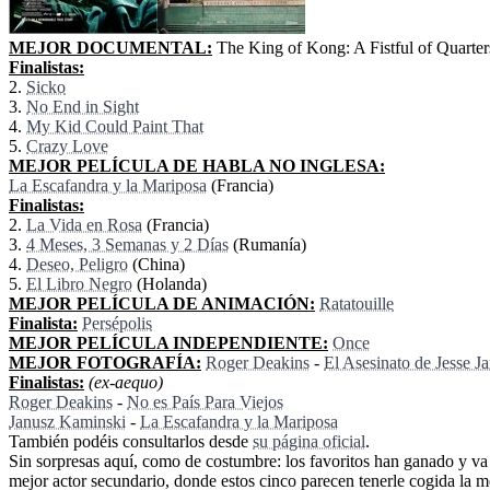
MEJOR DOCUMENTAL:
The King of Kong: A Fistful of Quarter
Finalistas:
2.
Sicko
3.
No End in Sight
4.
My Kid Could Paint That
5.
Crazy Love
MEJOR PELÍCULA DE HABLA NO INGLESA:
La Escafandra y la Mariposa
(Francia)
Finalistas:
2.
La Vida en Rosa
(Francia)
3.
4 Meses, 3 Semanas y 2 Días
(Rumanía)
4.
Deseo, Peligro
(China)
5.
El Libro Negro
(Holanda)
MEJOR PELÍCULA DE ANIMACIÓN:
Ratatouille
Finalista:
Persépolis
MEJOR PELÍCULA INDEPENDIENTE:
Once
MEJOR FOTOGRAFÍA:
Roger Deakins
-
El Asesinato de Jesse J
Finalistas:
(ex-aequo)
Roger Deakins
-
No es País Para Viejos
Janusz Kaminski
-
La Escafandra y la Mariposa
También podéis consultarlos desde
su página oficial
.
Sin sorpresas aquí, como de costumbre: los favoritos han ganado y va
mejor actor secundario, donde estos cinco parecen tenerle cogida la m