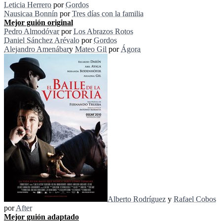
Leticia Herrero
por
Gordos
Nausicaa Bonnín
por
Tres días con la familia
Mejor guión original
Pedro Almodóvar
por
Los Abrazos Rotos
Daniel Sánchez Arévalo
por
Gordos
Alejandro Amenábar
y
Mateo Gil
por
Ágora
Alberto Rodríguez
y
Rafael Cobos
por
After
Mejor guión adaptado