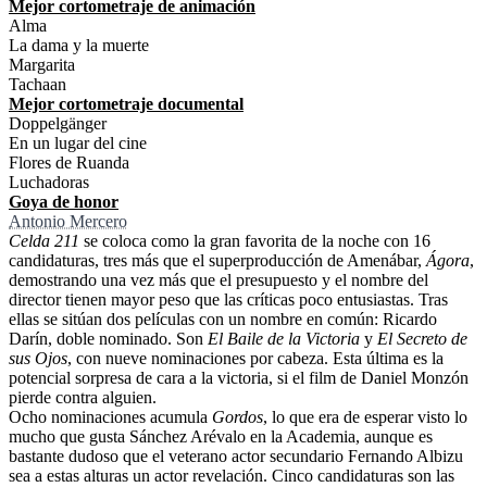
Mejor cortometraje de animación
Alma
La dama y la muerte
Margarita
Tachaan
Mejor cortometraje documental
Doppelgänger
En un lugar del cine
Flores de Ruanda
Luchadoras
Goya de honor
Antonio Mercero
Celda 211
se coloca como la gran favorita de la noche con 16
candidaturas, tres más que el superproducción de Amenábar,
Ágora
,
demostrando una vez más que el presupuesto y el nombre del
director tienen mayor peso que las críticas poco entusiastas. Tras
ellas se sitúan dos películas con un nombre en común: Ricardo
Darín, doble nominado. Son
El Baile de la Victoria
y
El Secreto de
sus Ojos
, con nueve nominaciones por cabeza. Esta última es la
potencial sorpresa de cara a la victoria, si el film de Daniel Monzón
pierde contra alguien.
Ocho nominaciones acumula
Gordos
, lo que era de esperar visto lo
mucho que gusta Sánchez Arévalo en la Academia, aunque es
bastante dudoso que el veterano actor secundario Fernando Albizu
sea a estas alturas un actor revelación. Cinco candidaturas son las