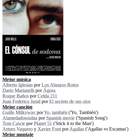
Mejor música
Alberto Iglesias
por
Los Abrazos Rotos
Dario Marianelli
por
Ágora
Roque Baños
por
Celda 211
Juan Federico Jusid
por
El secreto de sus ojos
Mejor canción
Guille Milkyway
por
Yo, también
('Yo, También')
Alamedadosoulna
por
Spanish movie
('Spanish Song')
Tom Cawte
por
Planet 51
('Stick it to the Man')
Arturo Vaquero
y
Xavier Font
por
Agallas
('Agallas vs Escamas')
Mejor montaje