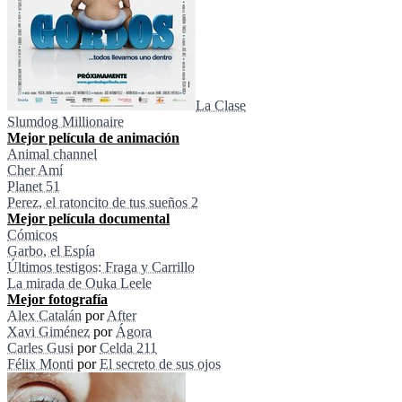
La Clase
Slumdog Millionaire
Mejor película de animación
Animal channel
Cher Amí
Planet 51
Perez, el ratoncito de tus sueños 2
Mejor película documental
Cómicos
Garbo, el Espía
Últimos testigos: Fraga y Carrillo
La mirada de Ouka Leele
Mejor fotografía
Alex Catalán
por
After
Xavi Giménez
por
Ágora
Carles Gusi
por
Celda 211
Félix Monti
por
El secreto de sus ojos