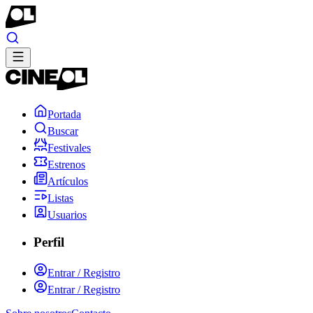
Portada
Buscar
Festivales
Estrenos
Artículos
Listas
Usuarios
Perfil
Entrar / Registro
Entrar / Registro