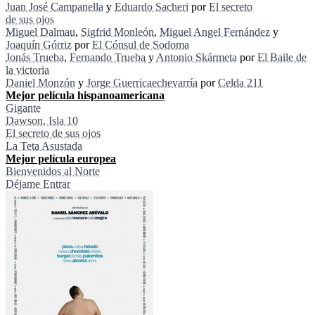
Juan José Campanella
y
Eduardo Sacheri
por
El secreto
de sus ojos
Miguel Dalmau
,
Sigfrid Monleón
,
Miguel Angel Fernández
y
Joaquín Górriz
por
El Cónsul de Sodoma
Jonás Trueba
,
Fernando Trueba
y
Antonio Skármeta
por
El Baile de
la victoria
Daniel Monzón
y
Jorge Guerricaechevarría
por
Celda 211
Mejor película hispanoamericana
Gigante
Dawson, Isla 10
El secreto de sus ojos
La Teta Asustada
Mejor película europea
Bienvenidos al Norte
Déjame Entrar