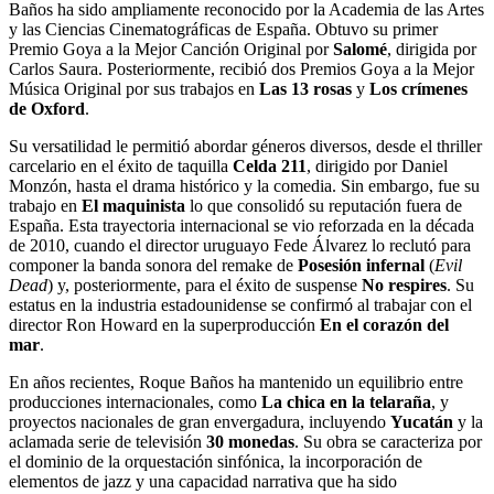
Baños ha sido ampliamente reconocido por la Academia de las Artes
y las Ciencias Cinematográficas de España. Obtuvo su primer
Premio Goya a la Mejor Canción Original por
Salomé
, dirigida por
Carlos Saura. Posteriormente, recibió dos Premios Goya a la Mejor
Música Original por sus trabajos en
Las 13 rosas
y
Los crímenes
de Oxford
.
Su versatilidad le permitió abordar géneros diversos, desde el thriller
carcelario en el éxito de taquilla
Celda 211
, dirigido por Daniel
Monzón, hasta el drama histórico y la comedia. Sin embargo, fue su
trabajo en
El maquinista
lo que consolidó su reputación fuera de
España. Esta trayectoria internacional se vio reforzada en la década
de 2010, cuando el director uruguayo Fede Álvarez lo reclutó para
componer la banda sonora del remake de
Posesión infernal
(
Evil
Dead
) y, posteriormente, para el éxito de suspense
No respires
. Su
estatus en la industria estadounidense se confirmó al trabajar con el
director Ron Howard en la superproducción
En el corazón del
mar
.
En años recientes, Roque Baños ha mantenido un equilibrio entre
producciones internacionales, como
La chica en la telaraña
, y
proyectos nacionales de gran envergadura, incluyendo
Yucatán
y la
aclamada serie de televisión
30 monedas
. Su obra se caracteriza por
el dominio de la orquestación sinfónica, la incorporación de
elementos de jazz y una capacidad narrativa que ha sido