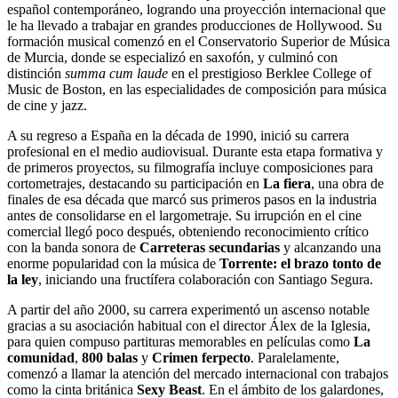
español contemporáneo, logrando una proyección internacional que
le ha llevado a trabajar en grandes producciones de Hollywood. Su
formación musical comenzó en el Conservatorio Superior de Música
de Murcia, donde se especializó en saxofón, y culminó con
distinción
summa cum laude
en el prestigioso Berklee College of
Music de Boston, en las especialidades de composición para música
de cine y jazz.
A su regreso a España en la década de 1990, inició su carrera
profesional en el medio audiovisual. Durante esta etapa formativa y
de primeros proyectos, su filmografía incluye composiciones para
cortometrajes, destacando su participación en
La fiera
, una obra de
finales de esa década que marcó sus primeros pasos en la industria
antes de consolidarse en el largometraje. Su irrupción en el cine
comercial llegó poco después, obteniendo reconocimiento crítico
con la banda sonora de
Carreteras secundarias
y alcanzando una
enorme popularidad con la música de
Torrente: el brazo tonto de
la ley
, iniciando una fructífera colaboración con Santiago Segura.
A partir del año 2000, su carrera experimentó un ascenso notable
gracias a su asociación habitual con el director Álex de la Iglesia,
para quien compuso partituras memorables en películas como
La
comunidad
,
800 balas
y
Crimen ferpecto
. Paralelamente,
comenzó a llamar la atención del mercado internacional con trabajos
como la cinta británica
Sexy Beast
. En el ámbito de los galardones,