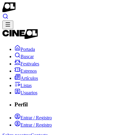
Portada
Buscar
Festivales
Estrenos
Artículos
Listas
Usuarios
Perfil
Entrar / Registro
Entrar / Registro