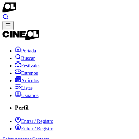
Portada
Buscar
Festivales
Estrenos
Artículos
Listas
Usuarios
Perfil
Entrar / Registro
Entrar / Registro