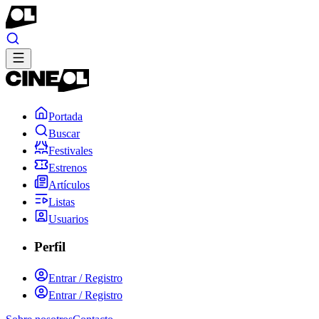
Portada
Buscar
Festivales
Estrenos
Artículos
Listas
Usuarios
Perfil
Entrar / Registro
Entrar / Registro