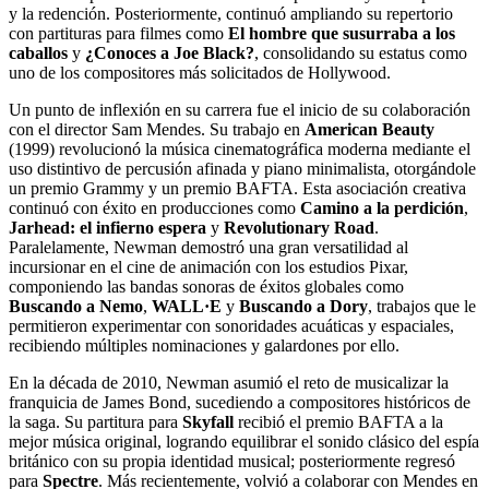
y la redención. Posteriormente, continuó ampliando su repertorio
con partituras para filmes como
El hombre que susurraba a los
caballos
y
¿Conoces a Joe Black?
, consolidando su estatus como
uno de los compositores más solicitados de Hollywood.
Un punto de inflexión en su carrera fue el inicio de su colaboración
con el director Sam Mendes. Su trabajo en
American Beauty
(1999) revolucionó la música cinematográfica moderna mediante el
uso distintivo de percusión afinada y piano minimalista, otorgándole
un premio Grammy y un premio BAFTA. Esta asociación creativa
continuó con éxito en producciones como
Camino a la perdición
,
Jarhead: el infierno espera
y
Revolutionary Road
.
Paralelamente, Newman demostró una gran versatilidad al
incursionar en el cine de animación con los estudios Pixar,
componiendo las bandas sonoras de éxitos globales como
Buscando a Nemo
,
WALL·E
y
Buscando a Dory
, trabajos que le
permitieron experimentar con sonoridades acuáticas y espaciales,
recibiendo múltiples nominaciones y galardones por ello.
En la década de 2010, Newman asumió el reto de musicalizar la
franquicia de James Bond, sucediendo a compositores históricos de
la saga. Su partitura para
Skyfall
recibió el premio BAFTA a la
mejor música original, logrando equilibrar el sonido clásico del espía
británico con su propia identidad musical; posteriormente regresó
para
Spectre
. Más recientemente, volvió a colaborar con Mendes en