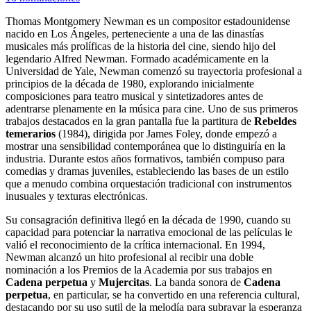
Thomas Montgomery Newman es un compositor estadounidense
nacido en Los Ángeles, perteneciente a una de las dinastías
musicales más prolíficas de la historia del cine, siendo hijo del
legendario Alfred Newman. Formado académicamente en la
Universidad de Yale, Newman comenzó su trayectoria profesional a
principios de la década de 1980, explorando inicialmente
composiciones para teatro musical y sintetizadores antes de
adentrarse plenamente en la música para cine. Uno de sus primeros
trabajos destacados en la gran pantalla fue la partitura de
Rebeldes
temerarios
(1984), dirigida por James Foley, donde empezó a
mostrar una sensibilidad contemporánea que lo distinguiría en la
industria. Durante estos años formativos, también compuso para
comedias y dramas juveniles, estableciendo las bases de un estilo
que a menudo combina orquestación tradicional con instrumentos
inusuales y texturas electrónicas.
Su consagración definitiva llegó en la década de 1990, cuando su
capacidad para potenciar la narrativa emocional de las películas le
valió el reconocimiento de la crítica internacional. En 1994,
Newman alcanzó un hito profesional al recibir una doble
nominación a los Premios de la Academia por sus trabajos en
Cadena perpetua
y
Mujercitas
. La banda sonora de
Cadena
perpetua
, en particular, se ha convertido en una referencia cultural,
destacando por su uso sutil de la melodía para subrayar la esperanza