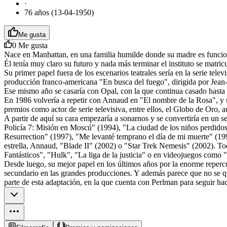
·
76 años (13-04-1950)
Me gusta
0
Me gusta
Nace en Manhattan, en una familia humilde donde su madre es funcio
Él tenía muy claro su futuro y nada más terminar el instituto se matri
Su primer papel fuera de los escenarios teatrales sería en la serie tel
producción franco-americana "En busca del fuego", dirigida por Jea
Ese mismo año se casaría con Opal, con la que continua casado hasta
En 1986 volvería a repetir con Annaud en "El nombre de la Rosa", y un a
premios como actor de serie televisiva, entre ellos, el Globo de Oro,
A partir de aquí su cara empezaría a sonarnos y se convertiría en un
Policía 7: Misión en Moscú" (1994), "La ciudad de los niños perdidos"
Resurrection" (1997), "Me levanté temprano el día de mi muerte" (199
estrella, Annaud, "Blade II" (2002) o "Star Trek Nemesis" (2002). T
Fantásticos", "Hulk", "La liga de la justicia" o en videojuegos como 
Desde luego, su mejor papel en los últimos años por la enorme reperc
secundario en las grandes producciones. Y además parece que no se que
parte de esta adaptación, en la que cuenta con Perlman para seguir ha