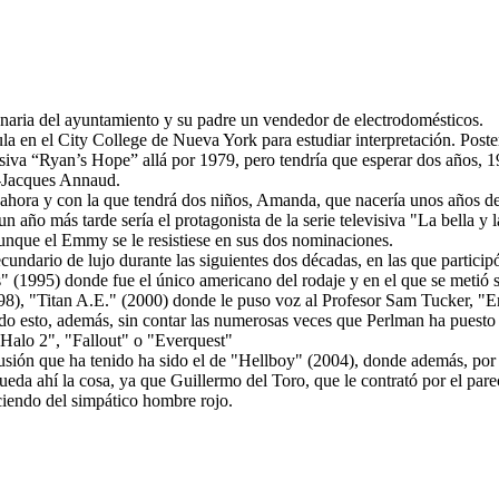
naria del ayuntamiento y su padre un vendedor de electrodomésticos.
cula en el City College de Nueva York para estudiar interpretación. Poste
evisiva “Ryan’s Hope” allá por 1979, pero tendría que esperar dos años, 
n-Jacques Annaud.
 ahora y con la que tendrá dos niños, Amanda, que nacería unos años d
ño más tarde sería el protagonista de la serie televisiva "La bella y la 
 aunque el Emmy se le resistiese en sus dos nominaciones.
 secundario de lujo durante las siguientes dos décadas, en las que part
 (1995) donde fue el único americano del rodaje y en el que se metió si
8), "Titan A.E." (2000) donde le puso voz al Profesor Sam Tucker, "Ene
odo esto, además, sin contar las numerosas veces que Perlman ha puest
"Halo 2", "Fallout" o "Everquest"
usión que ha tenido ha sido el de "Hellboy" (2004), donde además, por
da ahí la cosa, ya que Guillermo del Toro, que le contrató por el parec
ciendo del simpático hombre rojo.