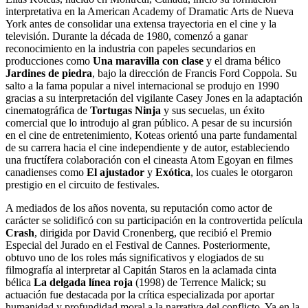
interpretativa en la American Academy of Dramatic Arts de Nueva
York antes de consolidar una extensa trayectoria en el cine y la
televisión. Durante la década de 1980, comenzó a ganar
reconocimiento en la industria con papeles secundarios en
producciones como
Una maravilla con clase
y el drama bélico
Jardines de piedra
, bajo la dirección de Francis Ford Coppola. Su
salto a la fama popular a nivel internacional se produjo en 1990
gracias a su interpretación del vigilante Casey Jones en la adaptación
cinematográfica de
Tortugas Ninja
y sus secuelas, un éxito
comercial que lo introdujo al gran público. A pesar de su incursión
en el cine de entretenimiento, Koteas orientó una parte fundamental
de su carrera hacia el cine independiente y de autor, estableciendo
una fructífera colaboración con el cineasta Atom Egoyan en filmes
canadienses como
El ajustador
y
Exótica
, los cuales le otorgaron
prestigio en el circuito de festivales.
A mediados de los años noventa, su reputación como actor de
carácter se solidificó con su participación en la controvertida película
Crash
, dirigida por David Cronenberg, que recibió el Premio
Especial del Jurado en el Festival de Cannes. Posteriormente,
obtuvo uno de los roles más significativos y elogiados de su
filmografía al interpretar al Capitán Staros en la aclamada cinta
bélica
La delgada línea roja
(1998) de Terrence Malick; su
actuación fue destacada por la crítica especializada por aportar
humanidad y profundidad moral a la narrativa del conflicto. Ya en la