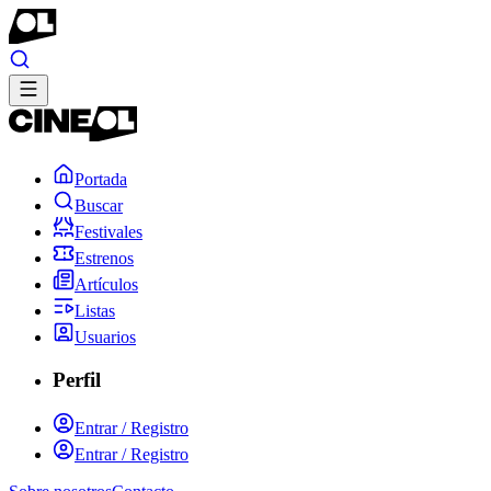
Portada
Buscar
Festivales
Estrenos
Artículos
Listas
Usuarios
Perfil
Entrar / Registro
Entrar / Registro