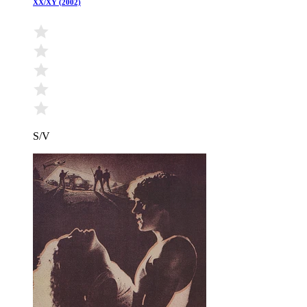
XX/XY (2002)
S/V