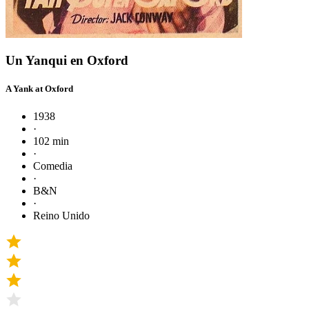
Un Yanqui en Oxford
A Yank at Oxford
1938
·
102 min
·
Comedia
·
B&N
·
Reino Unido