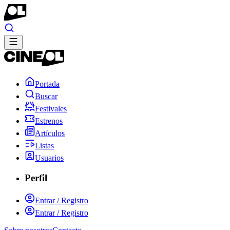
Portada
Buscar
Festivales
Estrenos
Artículos
Listas
Usuarios
Perfil
Entrar / Registro
Entrar / Registro