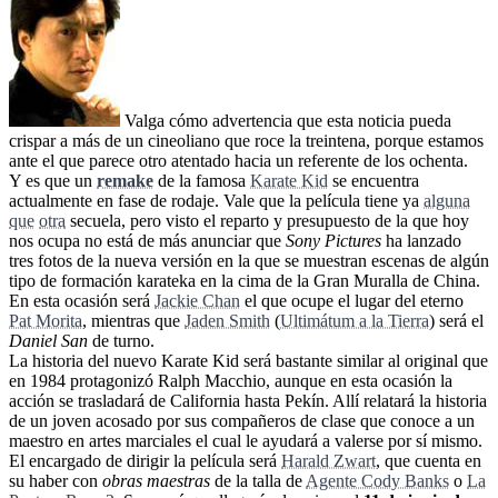
Valga cómo advertencia que esta noticia pueda
crispar a más de un cineoliano que roce la treintena, porque estamos
ante el que parece otro atentado hacia un referente de los ochenta.
Y es que un
remake
de la famosa
Karate Kid
se encuentra
actualmente en fase de rodaje. Vale que la película tiene ya
alguna
que
otra
secuela, pero visto el reparto y presupuesto de la que hoy
nos ocupa no está de más anunciar que
Sony Pictures
ha lanzado
tres fotos de la nueva versión en la que se muestran escenas de algún
tipo de formación karateka en la cima de la Gran Muralla de China.
En esta ocasión será
Jackie Chan
el que ocupe el lugar del eterno
Pat Morita
, mientras que
Jaden Smith
(
Ultimátum a la Tierra
) será el
Daniel San
de turno.
La historia del nuevo Karate Kid será bastante similar al original que
en 1984 protagonizó Ralph Macchio, aunque en esta ocasión la
acción se trasladará de California hasta Pekín. Allí relatará la historia
de un joven acosado por sus compañeros de clase que conoce a un
maestro en artes marciales el cual le ayudará a valerse por sí mismo.
El encargado de dirigir la película será
Harald Zwart
, que cuenta en
su haber con
obras maestras
de la talla de
Agente Cody Banks
o
La