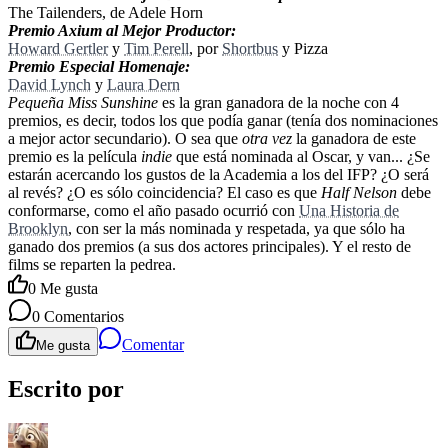
The Tailenders, de Adele Horn
Premio Axium al Mejor Productor:
Howard Gertler
y
Tim Perell
, por
Shortbus
y Pizza
Premio Especial Homenaje:
David Lynch
y
Laura Dern
Pequeña Miss Sunshine
es la gran ganadora de la noche con 4
premios, es decir, todos los que podía ganar (tenía dos nominaciones
a mejor actor secundario). O sea que
otra vez
la ganadora de este
premio es la película
indie
que está nominada al Oscar, y van... ¿Se
estarán acercando los gustos de la Academia a los del IFP? ¿O será
al revés? ¿O es sólo coincidencia? El caso es que
Half Nelson
debe
conformarse, como el año pasado ocurrió con
Una Historia de
Brooklyn
, con ser la más nominada y respetada, ya que sólo ha
ganado dos premios (a sus dos actores principales). Y el resto de
films se reparten la pedrea.
0
Me gusta
0
Comentarios
Comentar
Me gusta
Escrito por