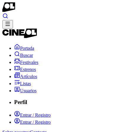
Portada
Buscar
Festivales
Estrenos
Artículos
Listas
Usuarios
Perfil
Entrar / Registro
Entrar / Registro