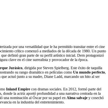
izada por una versatilidad que le ha permitido transitar entre el cine
nocimiento crítico comenzó a mediados de la década de 1980. Un punto
que definió gran parte de su perfil artístico inicial. Dern protagonizó
ura clave en el cine surrealista y provocador de la época.
rque Jurásico
, dirigida por Steven Spielberg. Este éxito de taquilla
emostrando su rango dramático en películas como
Un mundo perfecto
,
la que actuó junto a su madre, Diane Ladd, marcando un hito al ser
como
Inland Empire
con dramas sociales. En 2012, formó parte del
, donde la actriz aportó profundidad a una narrativa centrada en la
bió una nominación al Óscar por su papel en
Alma salvaje
y cosechó
ancia en la industria del entretenimiento.