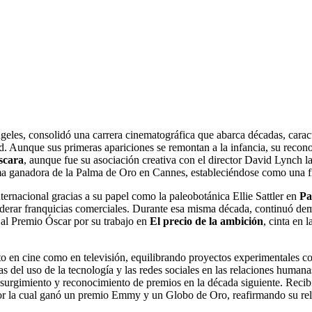
eles, consolidó una carrera cinematográfica que abarca décadas, caracter
. Aunque sus primeras apariciones se remontan a la infancia, su reco
scara
, aunque fue su asociación creativa con el director David Lynch la 
ima ganadora de la Palma de Oro en Cannes, estableciéndose como una fig
nternacional gracias a su papel como la paleobotánica Ellie Sattler en
Pa
 liderar franquicias comerciales. Durante esa misma década, continuó d
 al Premio Óscar por su trabajo en
El precio de la ambición
, cinta en 
to en cine como en televisión, equilibrando proyectos experimentales 
 del uso de la tecnología y las redes sociales en las relaciones humanas
resurgimiento y reconocimiento de premios en la década siguiente. Reci
or la cual ganó un premio Emmy y un Globo de Oro, reafirmando su relev