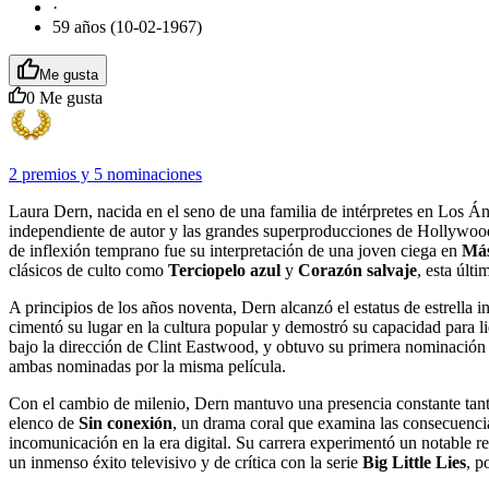
·
59 años (10-02-1967)
Me gusta
0
Me gusta
2 premios
y
5 nominaciones
Laura Dern, nacida en el seno de una familia de intérpretes en Los Áng
independiente de autor y las grandes superproducciones de Hollywood
de inflexión temprano fue su interpretación de una joven ciega en
Má
clásicos de culto como
Terciopelo azul
y
Corazón salvaje
, esta últ
A principios de los años noventa, Dern alcanzó el estatus de estrella i
cimentó su lugar en la cultura popular y demostró su capacidad para
bajo la dirección de Clint Eastwood, y obtuvo su primera nominación
ambas nominadas por la misma película.
Con el cambio de milenio, Dern mantuvo una presencia constante tan
elenco de
Sin conexión
, un drama coral que examina las consecuencias
incomunicación en la era digital. Su carrera experimentó un notable 
un inmenso éxito televisivo y de crítica con la serie
Big Little Lies
, p