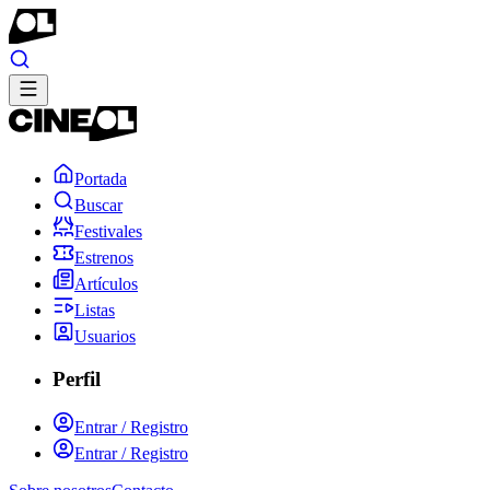
Portada
Buscar
Festivales
Estrenos
Artículos
Listas
Usuarios
Perfil
Entrar / Registro
Entrar / Registro