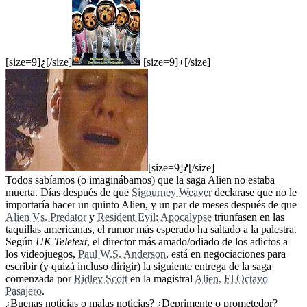
[size=9]
¿
[/size]
[size=9]
+
[/size]
[size=9]
?
[/size]
Todos sabíamos (o imaginábamos) que la saga Alien no estaba
muerta. Días después de que
Sigourney Weaver
declarase que no le
importaría hacer un quinto Alien, y un par de meses después de que
Alien Vs. Predator
y
Resident Evil: Apocalypse
triunfasen en las
taquillas americanas, el rumor más esperado ha saltado a la palestra.
Según
UK Teletext
, el director más amado/odiado de los adictos a
los videojuegos,
Paul W.S. Anderson
, está en negociaciones para
escribir (y quizá incluso dirigir) la siguiente entrega de la saga
comenzada por
Ridley Scott
en la magistral
Alien, El Octavo
Pasajero
.
¿Buenas noticias o malas noticias? ¿Deprimente o prometedor?