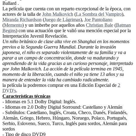
Ballard .
La película que cuenta con un reparto excepcional de la época, con
actores de la talla de
John Malkovich
(
La Sombra del Vampiro
),
Miranda Richardson
(
Juego de Lágrimas
),
Joe Pantoliano
(
Memento
) y un imberbe por aquellos años
Christian Bale
(
Batman
Begins
) con una actuación que le valió una mención especial por la
Interpretación Juvenil Revelación.
Un niño británico de clase alta vive en Shanghai en los momentos
previos a la Segunda Guerra Mundial. Durante la invasión
japonesa, el niño es separado violentamente de su familia y va a
parar a un campo de concentración, donde va madurando y
aprendiendo de la vida gracias a un curioso personaje, interpretado
por John Malkovich. La acción de la película termina en 1945,
momento de la liberación, cuando el niño ya tiene 13 años y su
manera de entender la vida ha cambiado radicalmente.
la película la podremos comprar en una Edición Especial de
2
DVD's
.
Características técnicas
- Idiomas en 5.1 Dolby Digital: Inglés.
- Idiomas en 2.0 Dolby Digital Sorround: Castellano y Alemán
- Subtítulos: Castellano, Inglés, Croata, Checo, Danés, Finlandés,
Alemán, Griego, Hebreo, Húngaro, Noruego, Polaco, Portugués,
Serbio, Esloveno, Sueco, Turco, Inglés para sordos, Alemán para
sordos
- Tipo de disco DVD9