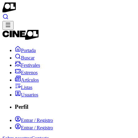
Portada
Buscar
Festivales
Estrenos
Artículos
Listas
Usuarios
Perfil
Entrar / Registro
Entrar / Registro