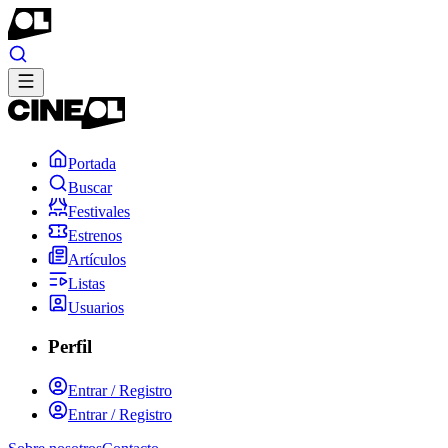
Portada
Buscar
Festivales
Estrenos
Artículos
Listas
Usuarios
Perfil
Entrar / Registro
Entrar / Registro