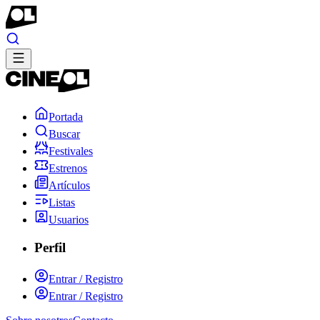
Portada
Buscar
Festivales
Estrenos
Artículos
Listas
Usuarios
Perfil
Entrar / Registro
Entrar / Registro