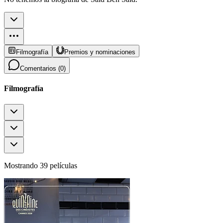
Filmografía
Premios y nominaciones
Comentarios (
0
)
Filmografía
Mostrando 39 películas