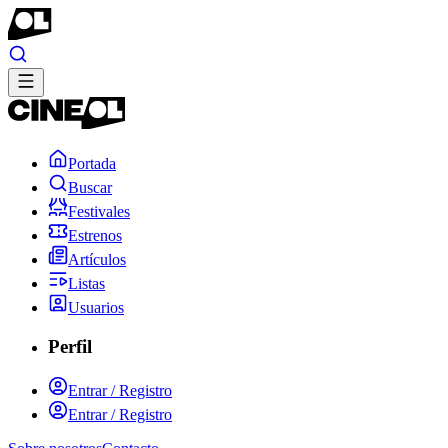
Portada
Buscar
Festivales
Estrenos
Artículos
Listas
Usuarios
Perfil
Entrar / Registro
Entrar / Registro