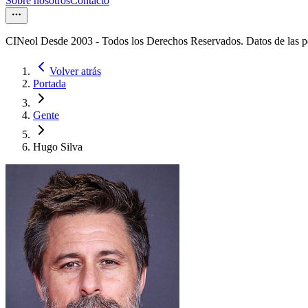
Sobre nosotros
Contacto
CINeol Desde 2003 - Todos los Derechos Reservados. Datos de las 
Volver atrás
Portada
Gente
Hugo Silva