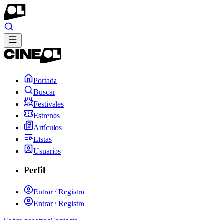
Portada
Buscar
Festivales
Estrenos
Artículos
Listas
Usuarios
Perfil
Entrar / Registro
Entrar / Registro