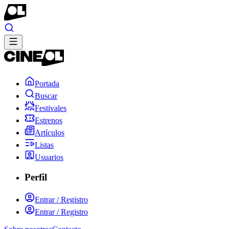
Portada
Buscar
Festivales
Estrenos
Artículos
Listas
Usuarios
Perfil
Entrar / Registro
Entrar / Registro