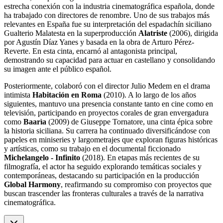
estrecha conexión con la industria cinematográfica española, donde
ha trabajado con directores de renombre. Uno de sus trabajos más
relevantes en España fue su interpretación del espadachín siciliano
Gualterio Malatesta en la superproducción
Alatriste
(2006), dirigida
por Agustín Díaz Yanes y basada en la obra de Arturo Pérez-
Reverte. En esta cinta, encarnó al antagonista principal,
demostrando su capacidad para actuar en castellano y consolidando
su imagen ante el público español.
Posteriormente, colaboró con el director Julio Medem en el drama
intimista
Habitación en Roma
(2010). A lo largo de los años
siguientes, mantuvo una presencia constante tanto en cine como en
televisión, participando en proyectos corales de gran envergadura
como
Baarìa
(2009) de Giuseppe Tornatore, una cinta épica sobre
la historia siciliana. Su carrera ha continuado diversificándose con
papeles en miniseries y largometrajes que exploran figuras históricas
y artísticas, como su trabajo en el documental ficcionado
Michelangelo - Infinito
(2018). En etapas más recientes de su
filmografía, el actor ha seguido explorando temáticas sociales y
contemporáneas, destacando su participación en la producción
Global Harmony
, reafirmando su compromiso con proyectos que
buscan trascender las fronteras culturales a través de la narrativa
cinematográfica.