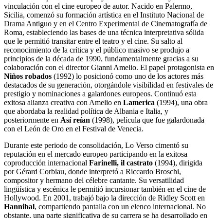
vinculación con el cine europeo de autor. Nacido en Palermo,
Sicilia, comenzó su formación artística en el Instituto Nacional de
Drama Antiguo y en el Centro Experimental de Cinematografía de
Roma, estableciendo las bases de una técnica interpretativa sólida
que le permitió transitar entre el teatro y el cine. Su salto al
reconocimiento de la crítica y el público masivo se produjo a
principios de la década de 1990, fundamentalmente gracias a su
colaboración con el director Gianni Amelio. El papel protagonista en
Niños robados
(1992) lo posicionó como uno de los actores más
destacados de su generación, otorgándole visibilidad en festivales de
prestigio y nominaciones a galardones europeos. Continuó esta
exitosa alianza creativa con Amelio en
Lamerica
(1994), una obra
que abordaba la realidad política de Albania e Italia, y
posteriormente en
Así reían
(1998), película que fue galardonada
con el León de Oro en el Festival de Venecia.
Durante este periodo de consolidación, Lo Verso cimentó su
reputación en el mercado europeo participando en la exitosa
coproducción internacional
Farinelli, il castrato
(1994), dirigida
por Gérard Corbiau, donde interpretó a Riccardo Broschi,
compositor y hermano del célebre cantante. Su versatilidad
lingüística y escénica le permitió incursionar también en el cine de
Hollywood. En 2001, trabajó bajo la dirección de Ridley Scott en
Hannibal
, compartiendo pantalla con un elenco internacional. No
obstante, una parte significativa de su carrera se ha desarrollado en