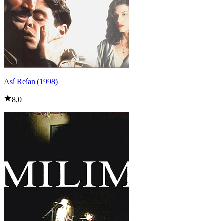
Así Reían (1998)
8,0