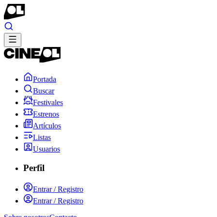
Portada
Buscar
Festivales
Estrenos
Artículos
Listas
Usuarios
Perfil
Entrar / Registro
Entrar / Registro