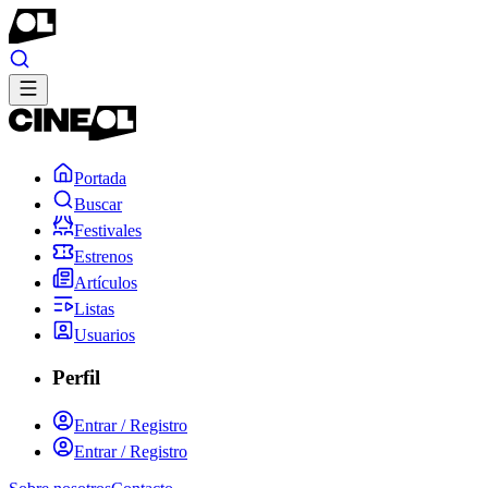
Portada
Buscar
Festivales
Estrenos
Artículos
Listas
Usuarios
Perfil
Entrar / Registro
Entrar / Registro