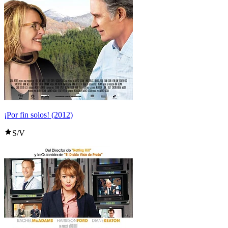
¡Por fin solos! (2012)
S/V